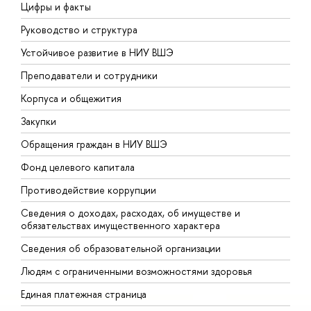
Цифры и факты
Л
Руководство и структура
Д
Устойчивое развитие в НИУ ВШЭ
О
Преподаватели и сотрудники
П
Корпуса и общежития
В
Закупки
П
Обращения граждан в НИУ ВШЭ
А
Фонд целевого капитала
Д
Противодействие коррупции
Ц
Сведения о доходах, расходах, об имуществе и
Б
обязательствах имущественного характера
О
Сведения об образовательной организации
О
Людям с ограниченными возможностями здоровья
Единая платежная страница