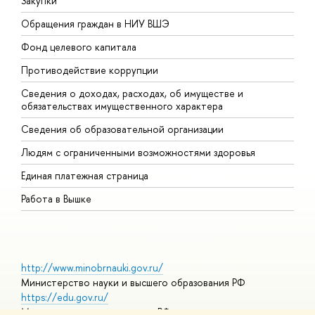
Закупки
П
Обращения граждан в НИУ ВШЭ
А
Фонд целевого капитала
Д
Противодействие коррупции
Ц
Сведения о доходах, расходах, об имуществе и
Б
обязательствах имущественного характера
О
Сведения об образовательной организации
О
Людям с ограниченными возможностями здоровья
Единая платежная страница
Работа в Вышке
http://www.minobrnauki.gov.ru/
Министерство науки и высшего образования РФ
https://edu.gov.ru/
Министерство просвещения РФ