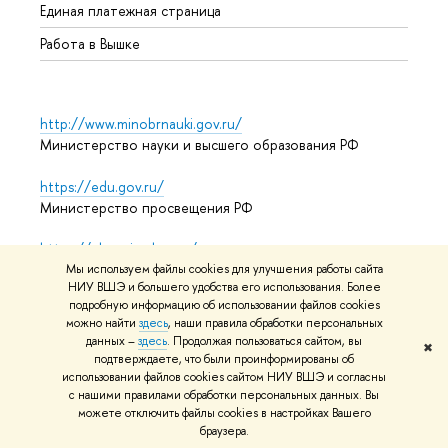
Единая платежная страница
Работа в Вышке
http://www.minobrnauki.gov.ru/
Министерство науки и высшего образования РФ
https://edu.gov.ru/
Министерство просвещения РФ
https://elearning.hse.ru/mooc
Массовые открытые онлайн-курсы
Мы используем файлы cookies для улучшения работы сайта
НИУ ВШЭ и большего удобства его использования. Более
подробную информацию об использовании файлов cookies
можно найти
здесь
, наши правила обработки персональных
данных –
здесь
. Продолжая пользоваться сайтом, вы
© НИУ ВШЭ 1993–2026
Адреса и контакты
Условия
✖
подтверждаете, что были проинформированы об
использования материалов
Политика конфиденциальности
использовании файлов cookies сайтом НИУ ВШЭ и согласны
Карта сайта
с нашими правилами обработки персональных данных. Вы
можете отключить файлы cookies в настройках Вашего
Редактору
браузера.