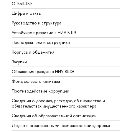
О ВЫШКЕ
ОБР
Цифры и факты
Лице
Руководство и структура
Довуз
Устойчивое развитие в НИУ ВШЭ
Олим
Преподаватели и сотрудники
Прием
Корпуса и общежития
Вышк
Закупки
Прием
Обращения граждан в НИУ ВШЭ
Аспир
Фонд целевого капитала
Допол
Противодействие коррупции
Центр
Сведения о доходах, расходах, об имуществе и
Бизне
обязательствах имущественного характера
Образ
Сведения об образовательной организации
Обрат
Людям с ограниченными возможностями здоровья