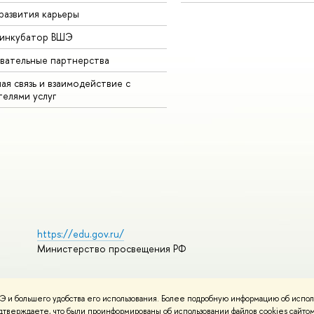
развития карьеры
-инкубатор ВШЭ
вательные партнерства
ая связь и взаимодействие с
телями услу
https://edu.gov.ru/
Министерство просвещения РФ
 и большего удобства его использования. Более подробную информацию об испол
ования материало
Политика конфиденциальности
Карта сайта
подтверждаете, что были проинформированы об использовании файлов cookies сай