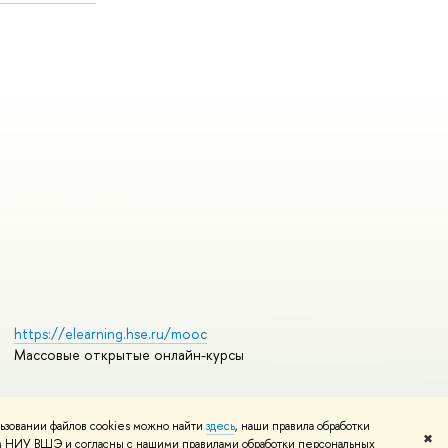
https://elearning.hse.ru/mooc
Массовые открытые онлайн-курсы
ьзовании файлов cookies можно найти
здесь
, наши правила обработки
Редактору
✖
том НИУ ВШЭ и согласны с нашими правилами обработки персональных