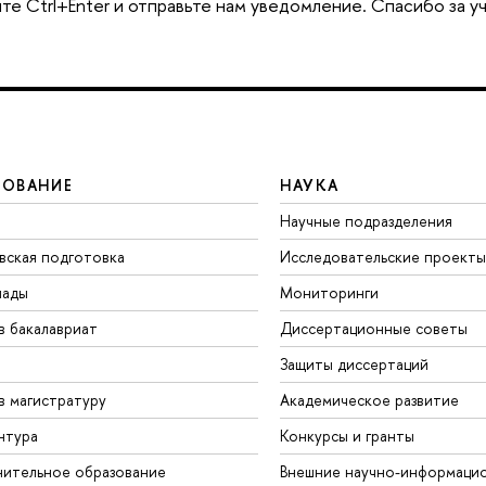
е Ctrl+Enter и отправьте нам уведомление. Спасибо за у
ЗОВАНИЕ
НАУКА
Научные подразделения
вская подготовка
Исследовательские проекты
иады
Мониторинги
в бакалавриат
Диссертационные советы
Защиты диссертаций
в магистратуру
Академическое развитие
нтура
Конкурсы и гранты
ительное образование
нешние научно-информацио