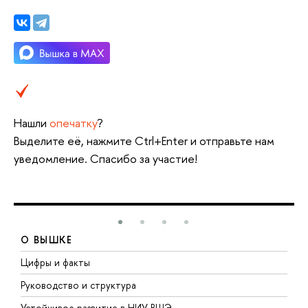
Нашли
опечатку
?
Выделите её, нажмите Ctrl+Enter и отправьте нам
уведомление. Спасибо за участие!
О ВЫШКЕ
Цифры и факты
Л
Руководство и структура
Д
Устойчивое развитие в НИУ ВШЭ
О