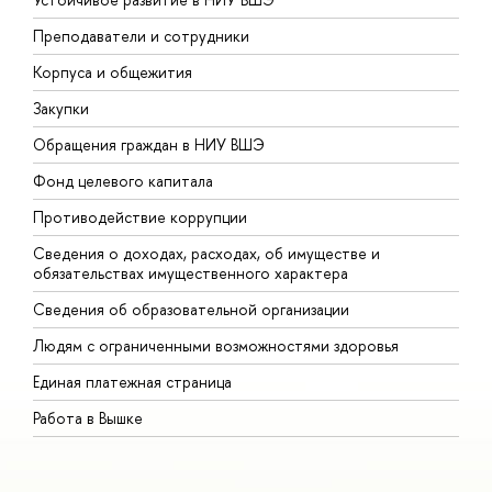
Преподаватели и сотрудники
П
Корпуса и общежития
В
Закупки
П
Обращения граждан в НИУ ВШЭ
А
Фонд целевого капитала
Д
Противодействие коррупции
Ц
Сведения о доходах, расходах, об имуществе и
Б
обязательствах имущественного характера
О
Сведения об образовательной организации
О
Людям с ограниченными возможностями здоровья
Единая платежная страница
Работа в Вышке