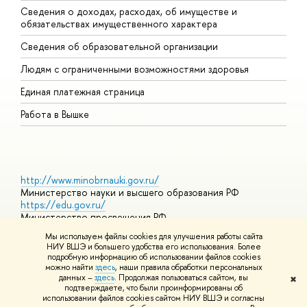
Сведения о доходах, расходах, об имуществе и
Б
обязательствах имущественного характера
О
Сведения об образовательной организации
О
Людям с ограниченными возможностями здоровья
Единая платежная страница
Работа в Вышке
http://www.minobrnauki.gov.ru/
Министерство науки и высшего образования РФ
https://edu.gov.ru/
Министерство просвещения РФ
https://elearning.hse.ru/mooc
Мы используем файлы cookies для улучшения работы сайта
Массовые открытые онлайн-курсы
НИУ ВШЭ и большего удобства его использования. Более
подробную информацию об использовании файлов cookies
можно найти
здесь
, наши правила обработки персональных
данных –
здесь
. Продолжая пользоваться сайтом, вы
✖
© НИУ ВШЭ 1993–2026
Адреса и контакты
Условия
подтверждаете, что были проинформированы об
использования материалов
Политика конфиденциальности
Карта
использовании файлов cookies сайтом НИУ ВШЭ и согласны
сайта