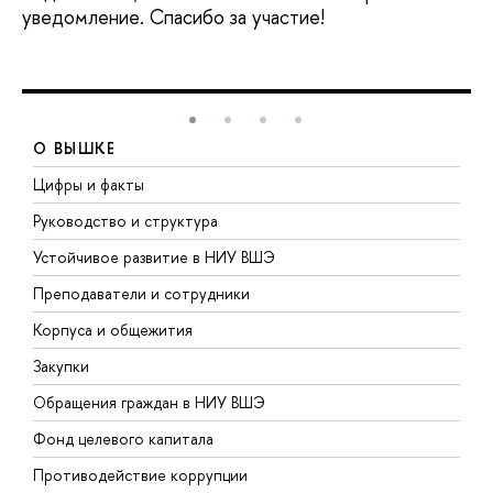
уведомление. Спасибо за участие!
О ВЫШКЕ
Цифры и факты
Л
Руководство и структура
Д
Устойчивое развитие в НИУ ВШЭ
О
Преподаватели и сотрудники
П
Корпуса и общежития
В
Закупки
П
Обращения граждан в НИУ ВШЭ
А
Фонд целевого капитала
Д
Противодействие коррупции
Ц