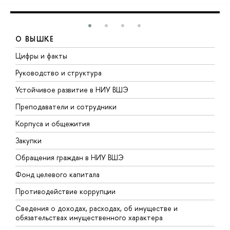
О ВЫШКЕ
Цифры и факты
Л
Руководство и структура
Д
Устойчивое развитие в НИУ ВШЭ
О
Преподаватели и сотрудники
П
Корпуса и общежития
В
Закупки
П
Обращения граждан в НИУ ВШЭ
А
Фонд целевого капитала
Д
Противодействие коррупции
Ц
Сведения о доходах, расходах, об имуществе и
Б
обязательствах имущественного характера
О