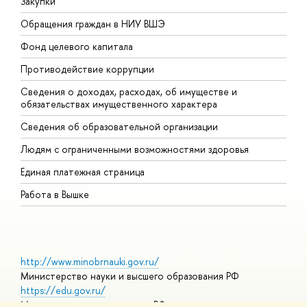
Закупки
П
Обращения граждан в НИУ ВШЭ
А
Фонд целевого капитала
Д
Противодействие коррупции
Ц
Сведения о доходах, расходах, об имуществе и
Б
обязательствах имущественного характера
О
Сведения об образовательной организации
О
Людям с ограниченными возможностями здоровья
Единая платежная страница
Работа в Вышке
http://www.minobrnauki.gov.ru/
Министерство науки и высшего образования РФ
https://edu.gov.ru/
Министерство просвещения РФ