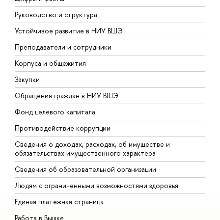
Руководство и структура
Д
Устойчивое развитие в НИУ ВШЭ
О
Преподаватели и сотрудники
П
Корпуса и общежития
В
Закупки
П
Обращения граждан в НИУ ВШЭ
А
Фонд целевого капитала
Д
Противодействие коррупции
Ц
Сведения о доходах, расходах, об имуществе и
Б
обязательствах имущественного характера
О
Сведения об образовательной организации
О
Людям с ограниченными возможностями здоровья
Единая платежная страница
Работа в Вышке