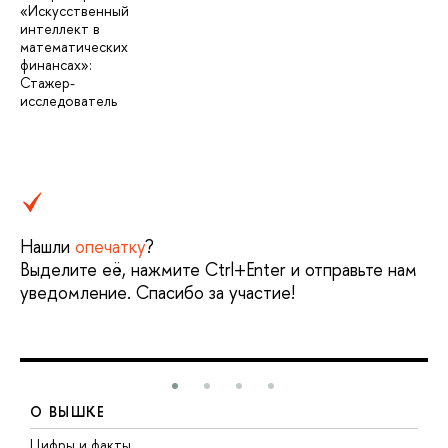
«Искусственный
интеллект в
математических
финансах»:
Стажер-
исследователь
Нашли
опечатку
?
Выделите её, нажмите Ctrl+Enter и отправьте нам
уведомление. Спасибо за участие!
О ВЫШКЕ
Цифры и факты
Л