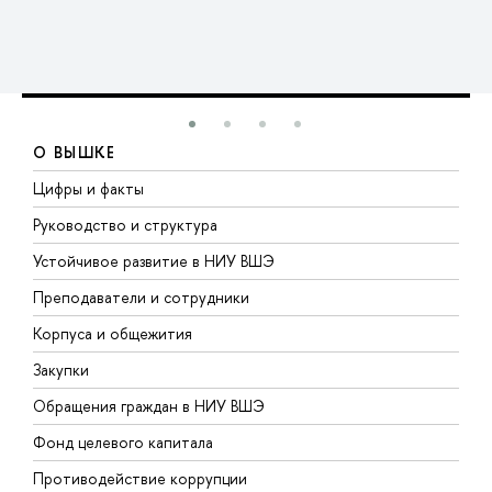
О ВЫШКЕ
Цифры и факты
Л
Руководство и структура
Д
Устойчивое развитие в НИУ ВШЭ
О
Преподаватели и сотрудники
П
Корпуса и общежития
В
Закупки
П
Обращения граждан в НИУ ВШЭ
А
Фонд целевого капитала
Д
Противодействие коррупции
Ц