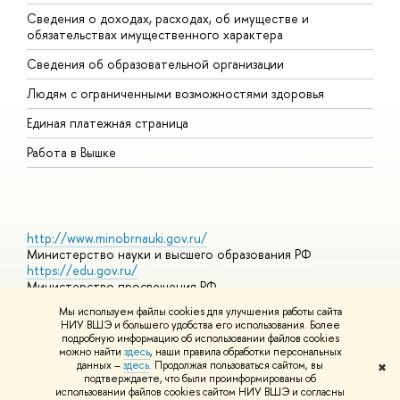
Сведения о доходах, расходах, об имуществе и
Б
обязательствах имущественного характера
О
Сведения об образовательной организации
О
Людям с ограниченными возможностями здоровья
Единая платежная страница
Работа в Вышке
http://www.minobrnauki.gov.ru/
Министерство науки и высшего образования РФ
https://edu.gov.ru/
Министерство просвещения РФ
https://elearning.hse.ru/mooc
Мы используем файлы cookies для улучшения работы сайта
Массовые открытые онлайн-курсы
НИУ ВШЭ и большего удобства его использования. Более
подробную информацию об использовании файлов cookies
можно найти
здесь
, наши правила обработки персональных
данных –
здесь
. Продолжая пользоваться сайтом, вы
✖
© НИУ ВШЭ 1993–2026
Адреса и контакты
Условия
подтверждаете, что были проинформированы об
использования материалов
Политика конфиденциальности
Карта
использовании файлов cookies сайтом НИУ ВШЭ и согласны
сайта