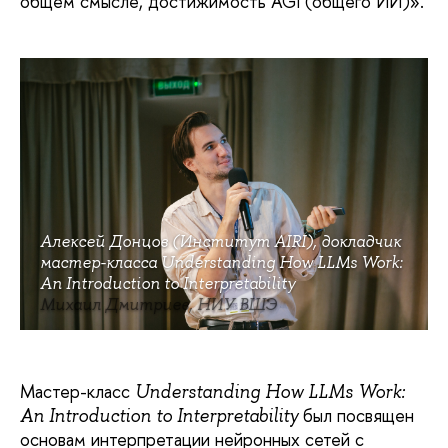
общем смысле, достижимость AGI (общего ИИ)».
Алексей Донцов (Институт AIRI), докладчик
мастер-класса Understanding How LLMs Work:
An Introduction to Interpretability
Михаил Дмитриев, НИУ ВШЭ
Мастер-класс
Understanding How LLMs Work:
был посвящен
An Introduction to Interpretability
основам интерпретации нейронных сетей с