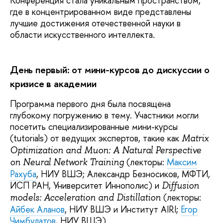
Конференция стала уникальным пространством,
где в концентрированном виде представлены
лучшие достижения отечественной науки в
области искусственного интеллекта.
День первый: от мини-курсов до дискуссии о
кризисе в академии
Программа первого дня была посвящена
глубокому погружению в тему. Участники могли
посетить специализированные мини-курсы
(tutorials) от ведущих экспертов, такие как
Matrix
Optimization and Muon: A Natural Perspective
(лекторы:
Максим
on Neural Network Training
Рахуба
, НИУ ВШЭ; Александр Безносиков, МФТИ,
ИСП РАН, Университет Иннополис) и
Diffusion
(лекторы:
models: Acceleration and Distillation
Айбек Аланов
, НИУ ВШЭ и Институт AIRI;
Егор
Чимбулатов
, НИУ ВШЭ).