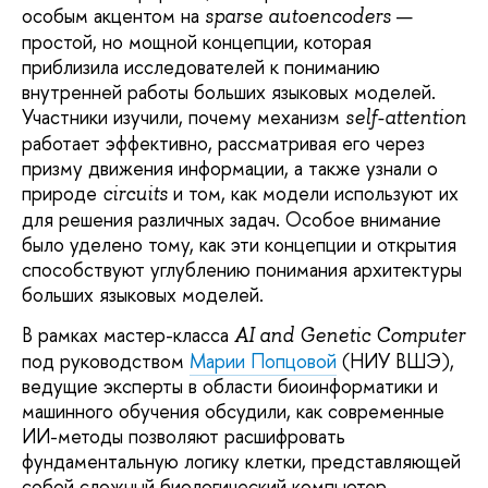
особым акцентом на
—
sparse autoencoders
простой, но мощной концепции, которая
приблизила исследователей к пониманию
внутренней работы больших языковых моделей.
Участники изучили, почему механизм
self-attention
работает эффективно, рассматривая его через
призму движения информации, а также узнали о
природе
и том, как модели используют их
circuits
для решения различных задач. Особое внимание
было уделено тому, как эти концепции и открытия
способствуют углублению понимания архитектуры
больших языковых моделей.
В рамках мастер-класса
AI and Genetic Computer
под руководством
Марии Попцовой
(НИУ ВШЭ),
ведущие эксперты в области биоинформатики и
машинного обучения обсудили, как современные
ИИ-методы позволяют расшифровать
фундаментальную логику клетки, представляющей
собой сложный биологический компьютер.