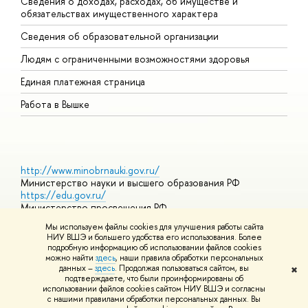
Сведения о доходах, расходах, об имуществе и
Б
обязательствах имущественного характера
О
Сведения об образовательной организации
О
Людям с ограниченными возможностями здоровья
Единая платежная страница
Работа в Вышке
http://www.minobrnauki.gov.ru/
Министерство науки и высшего образования РФ
https://edu.gov.ru/
Министерство просвещения РФ
https://elearning.hse.ru/mooc
Мы используем файлы cookies для улучшения работы сайта
Массовые открытые онлайн-курсы
НИУ ВШЭ и большего удобства его использования. Более
подробную информацию об использовании файлов cookies
можно найти
здесь
, наши правила обработки персональных
данных –
здесь
. Продолжая пользоваться сайтом, вы
✖
© НИУ ВШЭ 1993–2026
Адреса и контакты
Условия
подтверждаете, что были проинформированы об
использования материалов
Политика конфиденциальности
Карта
использовании файлов cookies сайтом НИУ ВШЭ и согласны
сайта
с нашими правилами обработки персональных данных. Вы
Шрифты HSE Sans и HSE Slab разработаны в
Школе дизайна НИУ