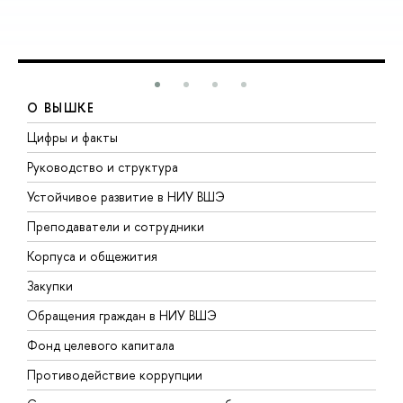
О ВЫШКЕ
Цифры и факты
Л
Руководство и структура
Д
Устойчивое развитие в НИУ ВШЭ
О
Преподаватели и сотрудники
П
Корпуса и общежития
В
Закупки
П
Обращения граждан в НИУ ВШЭ
А
Фонд целевого капитала
Д
Противодействие коррупции
Ц