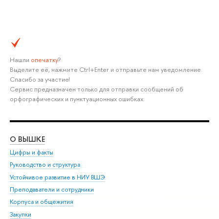
Нашли
опечатку
?
Выделите её, нажмите Ctrl+Enter и отправьте нам уведомление.
Спасибо за участие!
Сервис предназначен только для отправки сообщений об
орфографических и пунктуационных ошибках.
О ВЫШКЕ
ОБ
Цифры и факты
Ли
Руководство и структура
Дов
Устойчивое развитие в НИУ ВШЭ
Ол
Преподаватели и сотрудники
При
Корпуса и общежития
Вы
Закупки
При