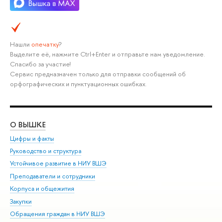
Нашли
опечатку
?
Выделите её, нажмите Ctrl+Enter и отправьте нам уведомление.
Спасибо за участие!
Сервис предназначен только для отправки сообщений об
орфографических и пунктуационных ошибках.
О ВЫШКЕ
ОБ
Цифры и факты
Ли
Руководство и структура
Дов
Устойчивое развитие в НИУ ВШЭ
Ол
Преподаватели и сотрудники
При
Корпуса и общежития
Вы
Закупки
При
Обращения граждан в НИУ ВШЭ
Ас