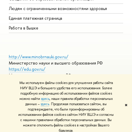
О
Людям с ограниченными возможностями здоровья
Единая платежная страница
Работа в Вышке
http://www.minobrnauki.gov.ru/
Министерство науки и высшего образования РФ
https://edu.gov.ru/
Министерство просвещения РФ
https://elearning.hse.ru/mooc
Мы используем файлы cookies для улучшения работы сайта
Массовые открытые онлайн-курсы
НИУ ВШЭ и большего удобства его использования. Более
подробную информацию об использовании файлов cookies
можно найти
здесь
, наши правила обработки персональных
данных –
здесь
. Продолжая пользоваться сайтом, вы
✖
© НИУ ВШЭ 1993–2026
Адреса и контакты
Условия
подтверждаете, что были проинформированы об
использования материалов
Политика конфиденциальности
Карта
использовании файлов cookies сайтом НИУ ВШЭ и согласны
сайта
с нашими правилами обработки персональных данных. Вы
Шрифты HSE Sans и HSE Slab разработаны в
Школе дизайна НИУ
можете отключить файлы cookies в настройках Вашего
ВШЭ
браузера.