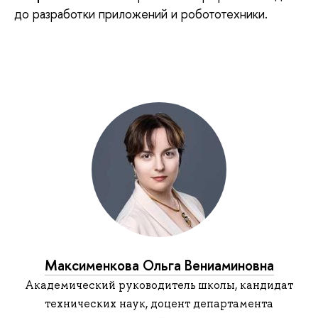
до разработки приложений и робототехники.
гловегллллллллллллллллллллллллллллллллллллллллл
Максименкова Ольга Вениаминовна
Академический руководитель школы, кандидат
технических наук, доцент департамента