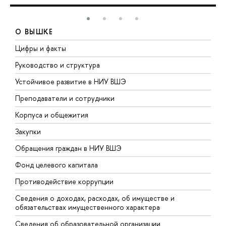
О ВЫШКЕ
Цифры и факты
Л
Руководство и структура
Д
Устойчивое развитие в НИУ ВШЭ
О
Преподаватели и сотрудники
П
Корпуса и общежития
В
Закупки
П
Обращения граждан в НИУ ВШЭ
А
Фонд целевого капитала
Д
Противодействие коррупции
Ц
Сведения о доходах, расходах, об имуществе и
Б
обязательствах имущественного характера
О
Сведения об образовательной организации