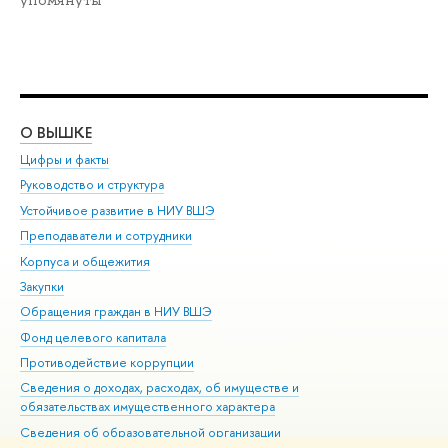
О ВЫШКЕ
ОБ
Цифры и факты
Ли
Руководство и структура
Дов
Устойчивое развитие в НИУ ВШЭ
Ол
Преподаватели и сотрудники
При
Корпуса и общежития
Вы
Закупки
При
Обращения граждан в НИУ ВШЭ
Ас
Фонд целевого капитала
До
Противодействие коррупции
Цен
Сведения о доходах, расходах, об имуществе и
Би
обязательствах имущественного характера
Об
Сведения об образовательной организации
Обр