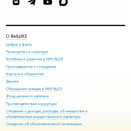
О ВЫШКЕ
ОБ
Цифры и факты
Ли
Руководство и структура
Дов
Устойчивое развитие в НИУ ВШЭ
Ол
Преподаватели и сотрудники
При
Корпуса и общежития
Вы
Закупки
При
Обращения граждан в НИУ ВШЭ
Ас
Фонд целевого капитала
До
Противодействие коррупции
Цен
Сведения о доходах, расходах, об имуществе и
Би
обязательствах имущественного характера
Об
Сведения об образовательной организации
Обр