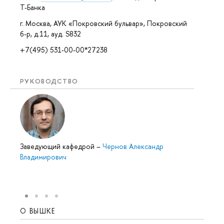
Т-Банка
г. Москва, АУК «Покровский бульвар», Покровский
б-р, д.11, ауд. S832
+7(495) 531-00-00*27238
РУКОВОДСТВО
Заведующий кафедрой
–
Чернов Александр
Владимирович
О ВЫШКЕ
ОБР