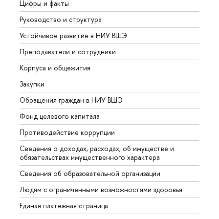
Цифры и факты
Лице
Руководство и структура
Довуз
Устойчивое развитие в НИУ ВШЭ
Олим
Преподаватели и сотрудники
Прием
Корпуса и общежития
Вышк
Закупки
Прием
Обращения граждан в НИУ ВШЭ
Аспир
Фонд целевого капитала
Допол
Противодействие коррупции
Центр
Сведения о доходах, расходах, об имуществе и
Бизне
обязательствах имущественного характера
Образ
Сведения об образовательной организации
Обрат
Людям с ограниченными возможностями здоровья
Единая платежная страница