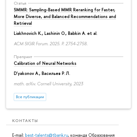
Статья
SMMR: Sampling-Based MMR Reranking for Faster,
More Diverse, and Balanced Recommendations and
Retrieval
Liakhnovich K., Lashinin O., Babkin A. et al.
ACM SIGIR Forum. 2025.
P. 2754-2758.
Препринт
Calibration of Neural Networks
D'yakonov A.
, Васильев Р. Л.
math. arXiv. Cornell University, 2023
Все публикации
КОНТАКТЫ
E-mail:
best-talents@tbank.ru
, команда Образования