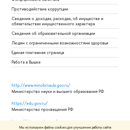
Противодействие коррупции
Центр
Сведения о доходах, расходах, об имуществе и
Бизне
обязательствах имущественного характера
Образ
Сведения об образовательной организации
Обрат
Людям с ограниченными возможностями здоровья
Единая платежная страница
Работа в Вышке
http://www.minobrnauki.gov.ru/
Министерство науки и высшего образования РФ
https://edu.gov.ru/
Министерство просвещения РФ
https://elearning.hse.ru/mooc
Массовые открытые онлайн-курсы
Мы используем файлы cookies для улучшения работы сайта