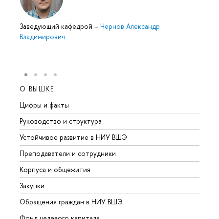
Заведующий кафедрой
–
Чернов Александр
Владимирович
О ВЫШКЕ
ОБР
Цифры и факты
Лице
Руководство и структура
Довуз
Устойчивое развитие в НИУ ВШЭ
Олим
Преподаватели и сотрудники
Прием
Корпуса и общежития
Вышк
Закупки
Прием
Обращения граждан в НИУ ВШЭ
Аспир
Фонд целевого капитала
Допол