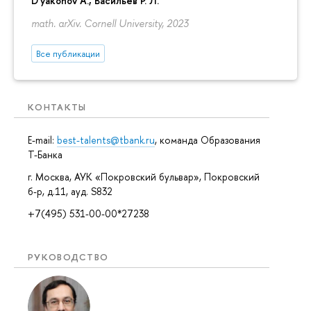
D'yakonov A.
, Васильев Р. Л.
math. arXiv. Cornell University, 2023
Все публикации
КОНТАКТЫ
E-mail:
best-talents@tbank.ru
, команда Образования
Т-Банка
г. Москва, АУК «Покровский бульвар», Покровский
б-р, д.11, ауд. S832
+7(495) 531-00-00*27238
РУКОВОДСТВО