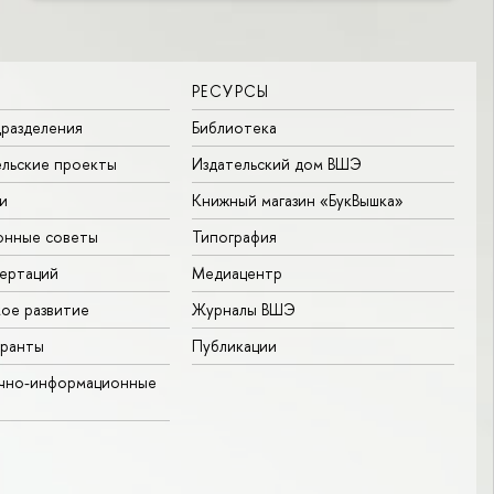
РЕСУРСЫ
разделения
Библиотека
льские проекты
Издательский дом ВШЭ
и
Книжный магазин «БукВышка»
онные советы
Типография
ертаций
Медиацентр
ое развитие
Журналы ВШЭ
гранты
Публикации
учно-информационные