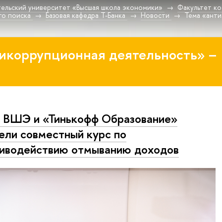
ельский университет «Высшая школа экономики»
Факультет к
го поиска
Базовая кафедра Т-Банка
Новости
Тема «анти
икоррупционная деятельность» –
ВШЭ и «Тинькофф Образование»
ели совместный курс по
иводействию отмыванию доходов