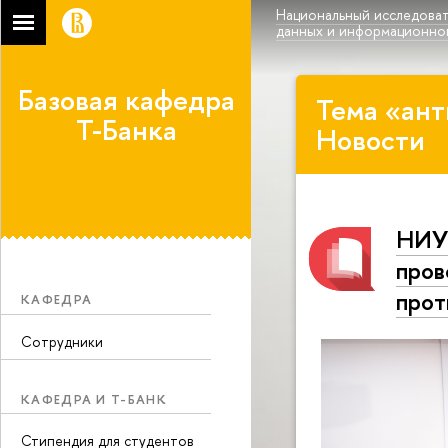
Национальный исследоват
данных и информационно
Базовая кафедра
Тема «ант
Т-Банка
Новости
НИУ 
пров
прот
КАФЕДРА
Сотрудники
КАФЕДРА И Т-БАНК
Стипендия для студентов