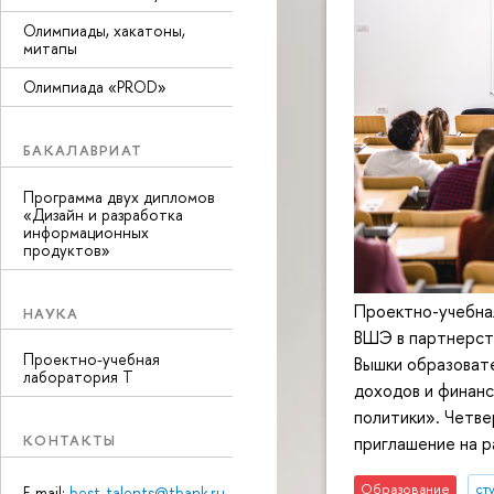
Олимпиады, хакатоны,
митапы
Олимпиада «PROD»
БАКАЛАВРИАТ
Программа двух дипломов
«Дизайн и разработка
информационных
продуктов»
Проектно-учебна
НАУКА
ВШЭ в партнерст
Проектно-учебная
Вышки образоват
лаборатория Т
доходов и финан
политики». Четве
КОНТАКТЫ
приглашение на р
Образование
ст
E-mail:
best-talents@tbank.ru
,