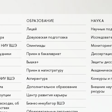
ОБРАЗОВАНИЕ
НАУКА
Лицей
Научные под
ура
Довузовская подготовка
Исследовате
в НИУ ВШЭ
Олимпиады
Мониторинг
удники
Прием в бакалавриат
Диссертаци
Вышка+
Защиты дисс
Прием в магистратуру
Академическ
 НИУ ВШЭ
Аспирантура
Конкурсы и 
ла
Дополнительное образование
Внешние на
ресурсы
рупции
Центр развития карьеры
асходах, об
Бизнес-инкубатор ВШЭ
ьствах
Образовательные партнерства