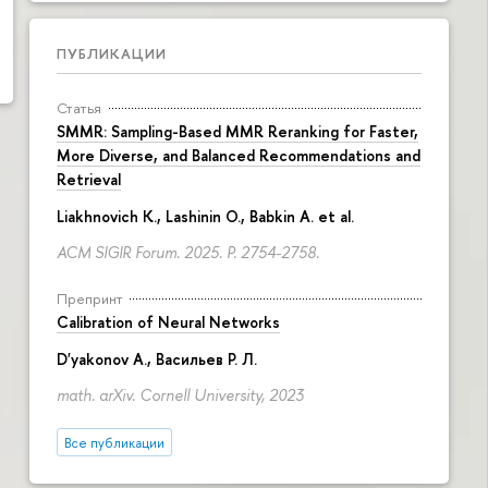
ПУБЛИКАЦИИ
Статья
SMMR: Sampling-Based MMR Reranking for Faster,
More Diverse, and Balanced Recommendations and
Retrieval
Liakhnovich K., Lashinin O., Babkin A. et al.
ACM SIGIR Forum. 2025.
P. 2754-2758.
Препринт
Calibration of Neural Networks
D'yakonov A.
, Васильев Р. Л.
math. arXiv. Cornell University, 2023
Все публикации