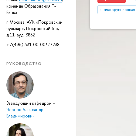
команда Образования Т-
антикоррупционная 
Банка
г. Москва, АУК «Покровский
бульвар», Покровский б-р,
д.11, ауд. S832
+7(495) 531-00-00*27238
РУКОВОДСТВО
Заведующий кафедрой
–
Чернов Александр
Владимирович