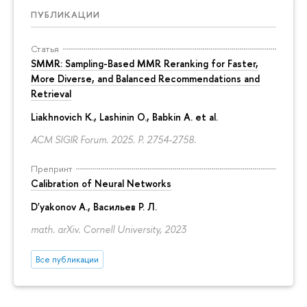
ПУБЛИКАЦИИ
Статья
SMMR: Sampling-Based MMR Reranking for Faster,
More Diverse, and Balanced Recommendations and
Retrieval
Liakhnovich K., Lashinin O., Babkin A. et al.
ACM SIGIR Forum. 2025.
P. 2754-2758.
Препринт
Calibration of Neural Networks
D'yakonov A.
, Васильев Р. Л.
math. arXiv. Cornell University, 2023
Все публикации