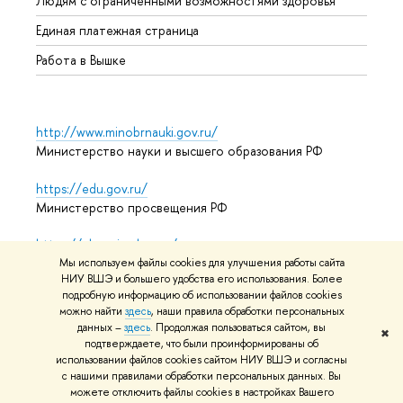
Людям с ограниченными возможностями здоровья
Единая платежная страница
Работа в Вышке
http://www.minobrnauki.gov.ru/
Министерство науки и высшего образования РФ
https://edu.gov.ru/
Министерство просвещения РФ
https://elearning.hse.ru/mooc
Массовые открытые онлайн-курсы
Мы используем файлы cookies для улучшения работы сайта
НИУ ВШЭ и большего удобства его использования. Более
подробную информацию об использовании файлов cookies
можно найти
здесь
, наши правила обработки персональных
данных –
здесь
. Продолжая пользоваться сайтом, вы
© НИУ ВШЭ 1993–2026
Адреса и контакты
Условия
✖
подтверждаете, что были проинформированы об
использования материалов
Политика конфиденциальности
использовании файлов cookies сайтом НИУ ВШЭ и согласны
Карта сайта
с нашими правилами обработки персональных данных. Вы
можете отключить файлы cookies в настройках Вашего
Редактору