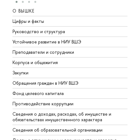
О ВЫШКЕ
ОБР
Цифры и факты
Лице
Руководство и структура
Довуз
Устойчивое развитие в НИУ ВШЭ
Олим
Преподаватели и сотрудники
Прием
Корпуса и общежития
Вышк
Закупки
Прием
Обращения граждан в НИУ ВШЭ
Аспир
Фонд целевого капитала
Допол
Противодействие коррупции
Центр
Сведения о доходах, расходах, об имуществе и
Бизне
обязательствах имущественного характера
Образ
Сведения об образовательной организации
Обрат