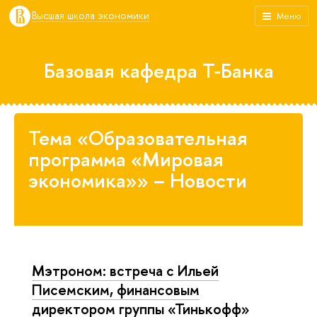
Высшая школа экономики
Меню
Базовая кафедра Т-Банка
Тема «Образовательная
программа «Мировая
экономика»» – Новости
Мэтроном: встреча с Ильей
Писемским, финансовым
директором группы «Тинькофф»