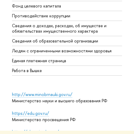
Фонд целевого капитала
Допол
Противодействие коррупции
Центр
Сведения о доходах, расходах, об имуществе и
Бизне
обязательствах имущественного характера
Образ
Сведения об образовательной организации
Обрат
Людям с ограниченными возможностями здоровья
Единая платежная страница
Работа в Вышке
http://www.minobrnauki.gov.ru/
Министерство науки и высшего образования РФ
https://edu.gov.ru/
Министерство просвещения РФ
https://elearning.hse.ru/mooc