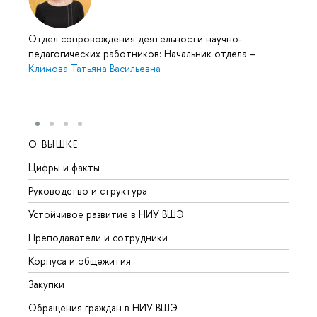
Отдел сопровождения деятельности научно-
педагогических работников: Начальник отдела
–
Климова Татьяна Васильевна
О ВЫШКЕ
ОБР
Цифры и факты
Лице
Руководство и структура
Довуз
Устойчивое развитие в НИУ ВШЭ
Олим
Преподаватели и сотрудники
Прием
Корпуса и общежития
Вышк
Закупки
Прием
Обращения граждан в НИУ ВШЭ
Аспир