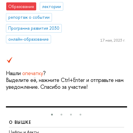
Образование
лектории
репортаж о событии
Программа развития 2030
онлайн-образование
17 мая, 2023 г.
Нашли
опечатку
?
Выделите её, нажмите Ctrl+Enter и отправьте нам
уведомление. Спасибо за участие!
О ВЫШКЕ
Цифры и факты
Л