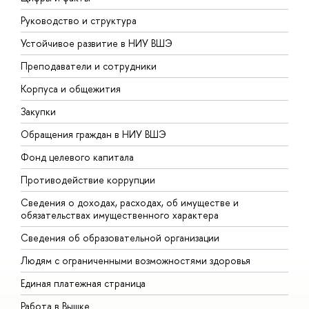
Руководство и структура
Д
Устойчивое развитие в НИУ ВШЭ
О
Преподаватели и сотрудники
П
Корпуса и общежития
В
Закупки
П
Обращения граждан в НИУ ВШЭ
А
Фонд целевого капитала
Д
Противодействие коррупции
Ц
Сведения о доходах, расходах, об имуществе и
Б
обязательствах имущественного характера
О
Сведения об образовательной организации
О
Людям с ограниченными возможностями здоровья
Единая платежная страница
Работа в Вышке