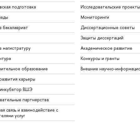
вская подготовка
Исследовательские проекты
иады
Мониторинги
в бакалавриат
Диссертационные советы
Защиты диссертаций
в магистратуру
Академическое развитие
нтура
Конкурсы и гранты
ительное образование
Внешние научно-информаци
развития карьеры
-инкубатор ВШЭ
вательные партнерства
ая связь и взаимодействие с
телями услуг