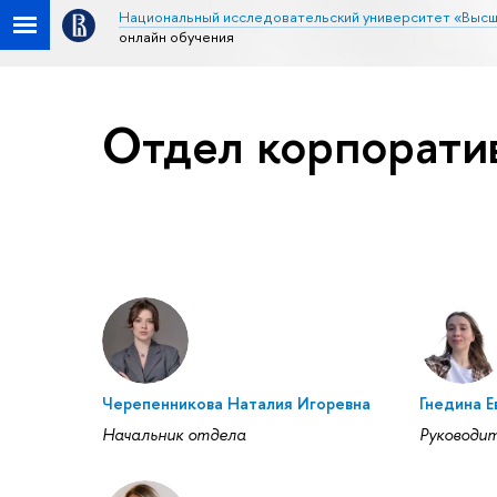
Национальный исследовательский университет «Высш
онлайн обучения
Отдел корпоратив
Черепенникова Наталия Игоревна
Гнедина 
Начальник отдела
Руководи