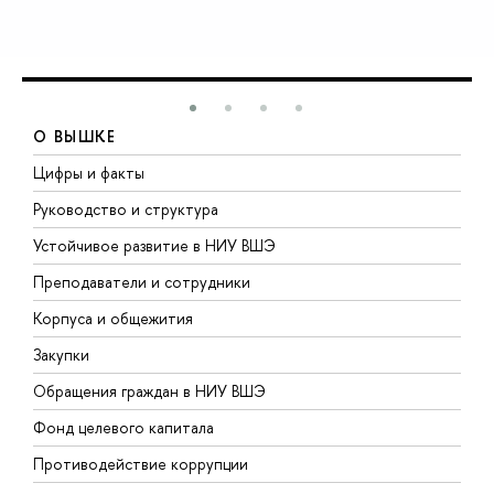
О ВЫШКЕ
Цифры и факты
Л
Руководство и структура
Д
Устойчивое развитие в НИУ ВШЭ
О
Преподаватели и сотрудники
П
Корпуса и общежития
ы
Закупки
П
Обращения граждан в НИУ ВШЭ
А
Фонд целевого капитала
Д
Противодействие коррупции
Ц