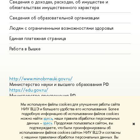
Сведения о доходах, расходах, об имуществе и
Б
обязательствах имущественного характера
О
Сведения об образовательной организации
О
Людям с ограниченными возможностями здоровья
Единая платежная страница
Работа в Вышке
http://www.minobrnauki.gov.ru/
Министерство науки и высшего образования РФ
https://edu.gov.ru/
Министерство просвещения РФ
https://elearning.hse.ru/mooc
Мы используем файлы cookies для улучшения работы сайта
Массовые открытые онлайн-курсы
НИУ ВШЭ и большего удобства его использования. Более
подробную информацию об использовании файлов cookies
можно найти
здесь
, наши правила обработки персональных
данных –
здесь
. Продолжая пользоваться сайтом, вы
✖
© НИУ ВШЭ 1993–2026
Адреса и контакты
Условия
подтверждаете, что были проинформированы о
использования материало
Политика конфиденциальности
Карта
использовании файлов cookies сайтом НИУ ВШЭ и согласны
сайта
с нашими правилами обработки персональных данных. Вы