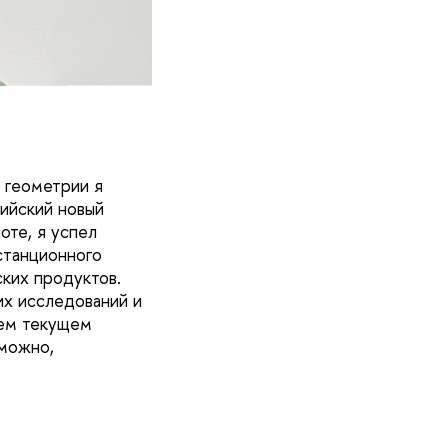
 геометрии я
ийский новый
оте, я успел
станционного
ких продуктов.
их исследований и
оем текущем
зможно,