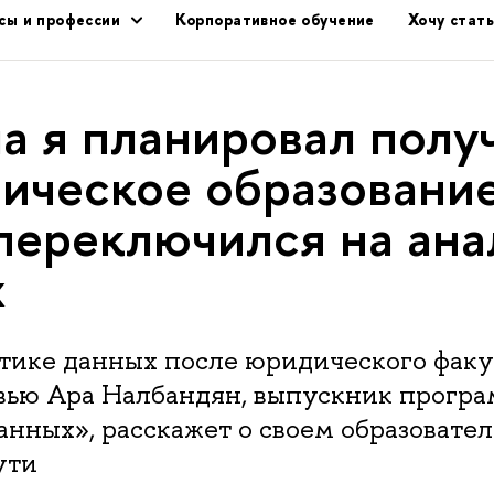
сы и профессии
Корпоративное обучение
Хочу стат
а я планировал полу
ическое образование
переключился на ана
х
тике данных после юридического факул
вью Ара Налбандян, выпускник прогр
нных», расскажет о своем образовате
ути