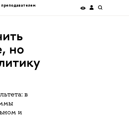
ь преподавателем
чить
, но
литику
ьтета: в
аммы
льном и