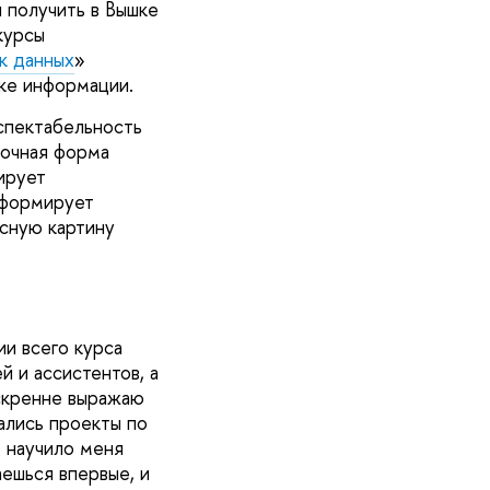
 получить в Вышке
курсы
к данных
»
рке информации.
спектабельность
 очная форма
ирует
 формирует
ясную картину
и всего курса
 и ассистентов, а
скренне выражаю
ались проекты по
е научило меня
аешься впервые, и