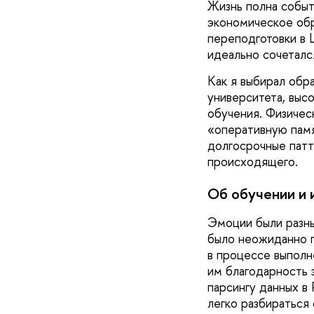
Жизнь полна событ
экономическое обр
переподготовки в 
идеально сочеталс
Как я выбирал обр
университета, выс
обучения. Физическ
«оперативную памя
долгосрочные патт
происходящего.
Об обучении и 
Эмоции были разны
было неожиданно п
в процессе выполн
им благодарность 
парсингу данных в 
легко разбираться 