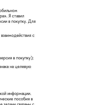
мобильном
а». Я ставил
сии в покупку. Для
 взаимодействия с
версия в покупку);
знака на целевую
ской информации.
ческие пособия в
 задачи связаны с