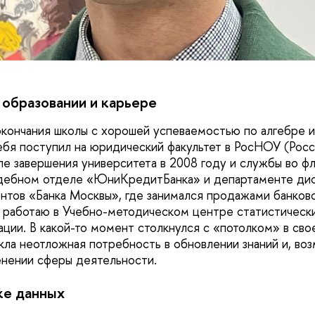
образовании и карьере
кончания школы с хорошей успеваемостью по алгебре и
бя поступил на юридический факультет в РосНОУ (Росс
ле завершения университета в 2008 году и службы во фл
удебном отделе «ЮниКредитБанка» и департаменте ди
нтов «Банка Москвы», где занимался продажами банковс
 работаю в Учебно-методическом центре статистическ
ции. В какой-то момент столкнулся с «потолком» в св
икла неотложная потребность в обновлении знаний и, во
нении сферы деятельности.
ке данных