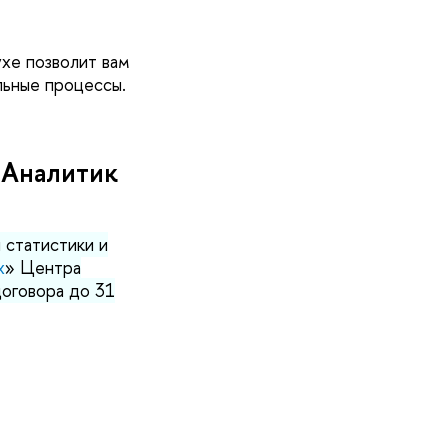
хе позволит вам
ельные процессы.
«Аналитик
ы статистики и
х
» Центра
договора до 31