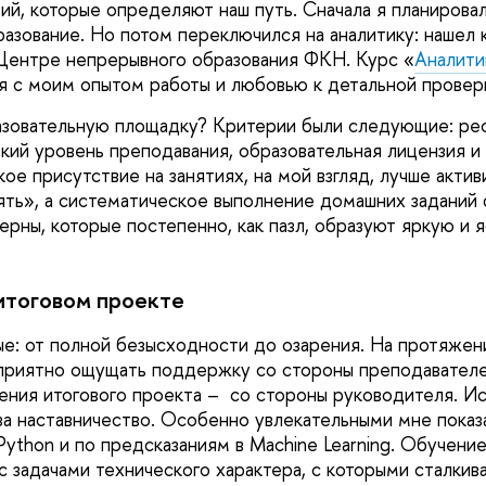
ий, которые определяют наш путь. Сначала я планировал
азование. Но потом переключился на аналитику: нашел 
Центре непрерывного образования ФКН. Курс «
Аналити
я с моим опытом работы и любовью к детальной прове
азовательную площадку? Критерии были следующие: ре
окий уровень преподавания, образовательная лицензия и
ое присутствие на занятиях, на мой взгляд, лучше актив
ть», а систематическое выполнение домашних заданий
ерны, которые постепенно, как пазл, образуют яркую и 
итоговом проекте
е: от полной безысходности до озарения. На протяжени
риятно ощущать поддержку со стороны преподавателей
ения итогового проекта – со стороны руководителя. И
за наставничество. Особенно увлекательными мне показ
Python и по предсказаниям в Machine Learning. Обучени
с задачами технического характера, с которыми сталкив