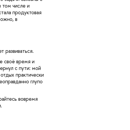
 том числе и
стала продуктовая
ожно, в
т развиваться.
те своё время и
ернул с пути: мой
 отдых практически
еоправданно глупо
райтесь вовремя
и.