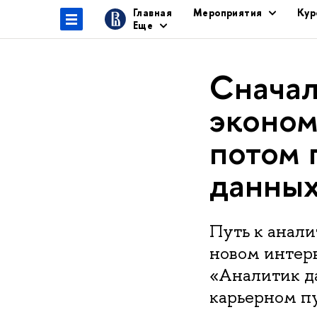
Главная
Мероприятия
Кур
Еще
Сначал
эконом
потом 
данны
Путь к анали
новом интер
«Аналитик да
карьерном п