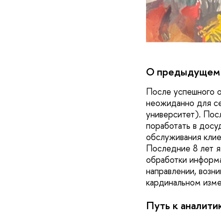
О предыдущем 
После успешного о
неожиданно для се
университет). Пос
поработать в дос
обслуживания клие
Последние 8 лет я
обработки информа
направлении, возн
кардинальном изме
Путь к аналити