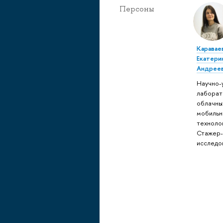
Персоны
Каравае
Екатери
Андрее
Научно-
лаборат
облачны
мобильн
техноло
Стажер
исследо