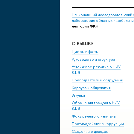
Национальный исследовательский 
лаборатория облачных и мобильны
лектории ФКН
О ВЫШКЕ
Цифры и факты
Руководство и структура
Устойчивое развитие в НИУ
ВШЭ
Преподаватели и сотрудники
Корпуса и общежития
Закупки
Обращения граждан в НИУ
ВШЭ
Фонд целевого капитала
Противодействие коррупции
Сведения о доходах,