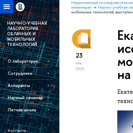
Национальный исследовательски
инженерии
Научно-учебная л
мобильных технологий, выступил
НАУЧНО-УЧЕБНАЯ
ЛАБОРАТОРИЯ
Ек
ОБЛАЧНЫХ И
МОБИЛЬНЫХ
ис
ТЕХНОЛОГИЙ
23
мо
О лаборатории
янв
на
2025
Сотрудники
Аспиранты
Екат
Научный семинар
техн
Летняя школа
Контакты