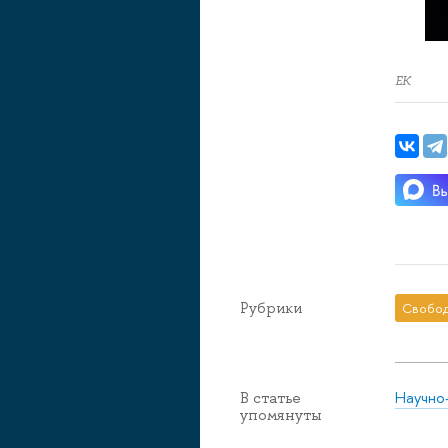
ЕК
Рубрики
Свобод
Научно
В статье
упомянуты