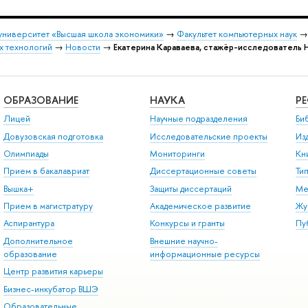
университет «Высшая школа экономики»
→
Факультет компьютерных наук
х технологий
→
Новости
→
Екатерина Караваева, стажёр-исследователь 
ОБРАЗОВАНИЕ
НАУКА
Р
Лицей
Научные подразделения
Би
Довузовская подготовка
Исследовательские проекты
Из
Олимпиады
Мониторинги
Кн
Прием в бакалавриат
Диссертационные советы
Ти
Вышка+
Защиты диссертаций
Ме
Прием в магистратуру
Академическое развитие
Жу
Аспирантура
Конкурсы и гранты
Пу
Дополнительное
Внешние научно-
образование
информационные ресурсы
Центр развития карьеры
Бизнес-инкубатор ВШЭ
Образовательные