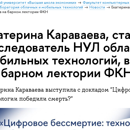
й университет «Высшая школа экономики»
Факультет компьютерных 
аборатория облачных и мобильных технологий
Новости
Екатерина
а на барном лектории ФКН
атерина Караваева, ст
следователь НУЛ обла
бильных технологий, 
 барном лектории ФК
ерина Караваева выступила с докладом "Цифр
ологии победили смерть?"