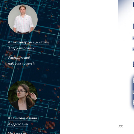
Александров Дмитрий
Владимирович
Заведующий
лабораторией
Халикова Алина
Айдаровна
ЕК
Менеджер