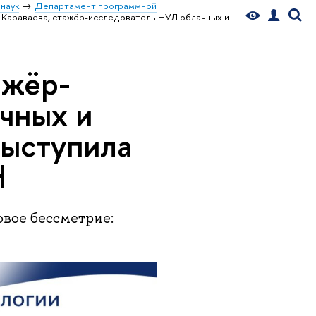
наук
Департамент программной
 Караваева, стажёр-исследователь НУЛ облачных и
ажёр-
чных и
выступила
Н
овое бессметрие: