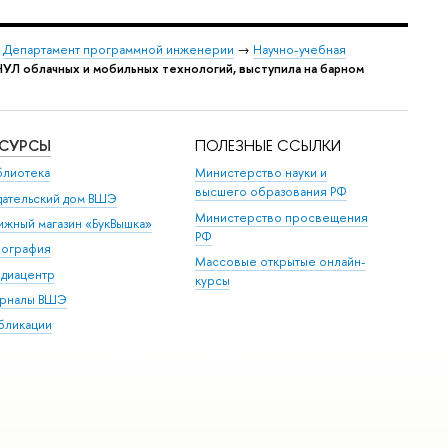
→
Департамент программной инженерии
→
Научно-учебная
НУЛ облачных и мобильных технологий, выступила на барном
ЕСУРСЫ
ПОЛЕЗНЫЕ ССЫЛКИ
блиотека
Министерство науки и
высшего образования РФ
дательский дом ВШЭ
Министерство просвещения
ижный магазин «БукВышка»
РФ
пография
Массовые открытые онлайн-
диацентр
курсы
рналы ВШЭ
бликации