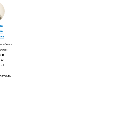
ва
на
вна
учебная
ория
х и
ых
гий:
-
ватель