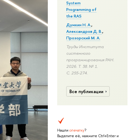
System
Programming of
the RAS
Думкин Н. А.
,
Александров Д. В.
,
Прозорский М. А.
Труды Института
системного
программирования РАН.
2026. Т. 38. № 1.
С. 255-274.
Все публикации
Нашли
опечатку
?
Выделите её, нажмите Ctrl+Enter и