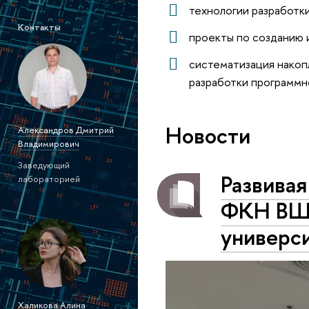
технологии разработк
Контакты
проекты по созданию 
систематизация накоп
разработки программн
Новости
Александров Дмитрий
Владимирович
Заведующий
Развивая
лабораторией
ФКН ВШЭ
универс
Халикова Алина