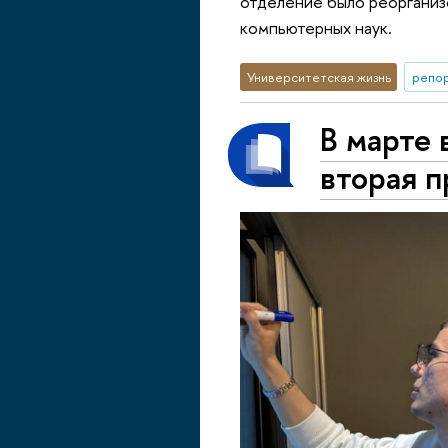
отделение было реорганизо
компьютерных наук.
Университетская жизнь
репор
В марте 
вторая п