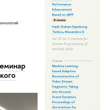
Performance
Enhancement
Based on eBPF
В печати
ехнологий
Hank-Debain Djambong
Tenkeu
,
Alexandrov D.
Vol. 37. Iss. 5. Institute for
System Programming of
the RAS, 2025.
Статья
семинар
Machine Learning-
based Adaptive
кого
Reconstruction of
Video Stream
Fragments Taking
into Account
Scene Dynamics.
Proceedings of
the Institute for