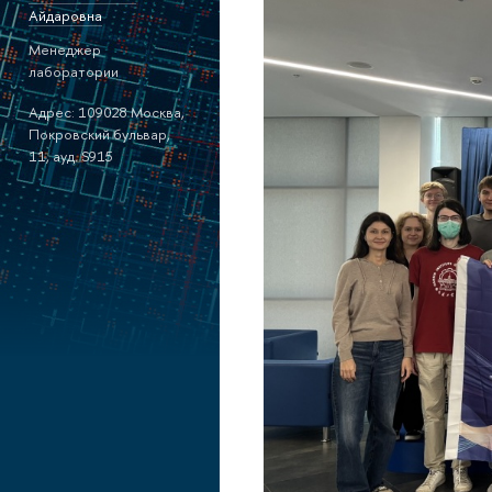
Айдаровна
Менеджер
лаборатории
Адрес: 109028 Москва,
Покровский бульвар,
11, ауд. S915