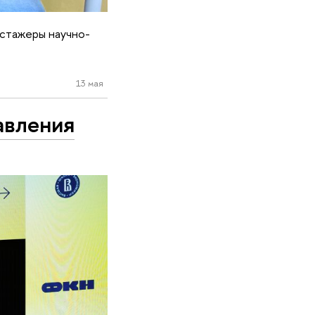
 стажеры научно-
13 мая
авления