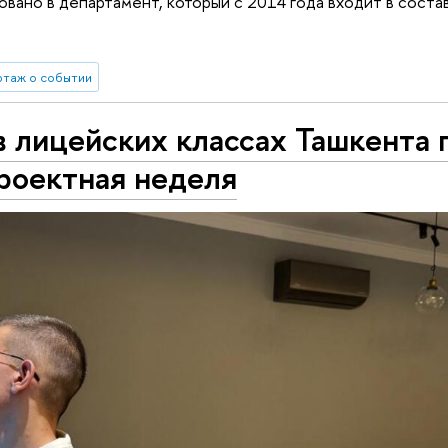
вано в департамент, который с 2014 года входит в состав
таж о событии
в лицейских классах Ташкента
роектная неделя