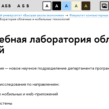
АБВ
АБВ
А
А
А
А
А
й университет «Высшая школа экономики»
Факультет компьютерных 
аборатория облачных и мобильных технологий
ебная лаборатория об
й
рия — новое научное подразделение департамента прогр
 исследования по направлениям:
и мобильных и web-приложений
истемы