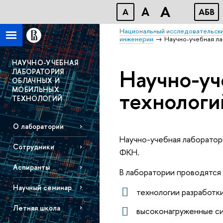
A
A
A
АБВ
Национальный исследовательски
инженерии
Научно-учебная л
НАУЧНО-УЧЕБНАЯ
Научно-уч
ЛАБОРАТОРИЯ
ОБЛАЧНЫХ И
МОБИЛЬНЫХ
технологи
ТЕХНОЛОГИЙ
О лаборатории
Научно-учебная лаборато
Сотрудники
ФКН.
Аспиранты
В лаборатории проводятся
Научный семинар
технологии разработк
Летняя школа
высоконагруженные с