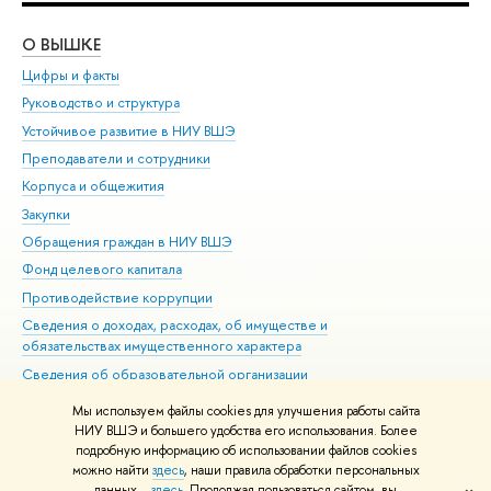
О ВЫШКЕ
ОБ
Цифры и факты
Ли
Руководство и структура
Дов
Устойчивое развитие в НИУ ВШЭ
Ол
Преподаватели и сотрудники
При
Корпуса и общежития
Вы
Закупки
При
Обращения граждан в НИУ ВШЭ
Ас
Фонд целевого капитала
До
Противодействие коррупции
Цен
Сведения о доходах, расходах, об имуществе и
Би
обязательствах имущественного характера
Об
Сведения об образовательной организации
Обр
Людям с ограниченными возможностями здоровья
Мы используем файлы cookies для улучшения работы сайта
Единая платежная страница
НИУ ВШЭ и большего удобства его использования. Более
подробную информацию об использовании файлов cookies
Работа в Вышке
можно найти
здесь
, наши правила обработки персональных
данных –
здесь
. Продолжая пользоваться сайтом, вы