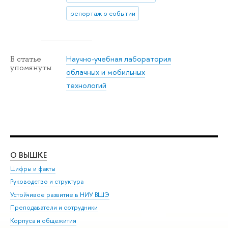
репортаж о событии
Научно-учебная лаборатория
В статье
упомянуты
облачных и мобильных
технологий
О ВЫШКЕ
ОБ
Цифры и факты
Ли
Руководство и структура
Дов
Устойчивое развитие в НИУ ВШЭ
Ол
Преподаватели и сотрудники
При
Корпуса и общежития
Вы