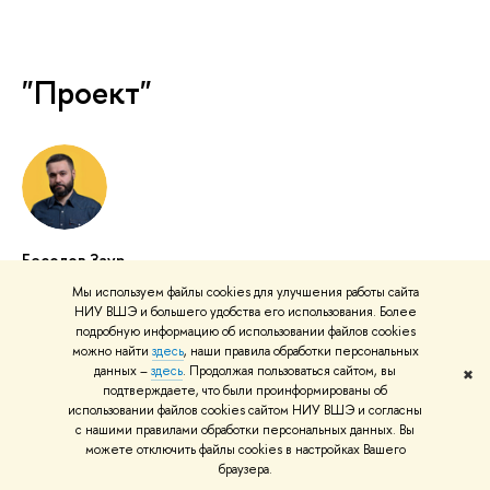
"Проект"
Бесолов Заур
CEO WB Fintech
Мы используем файлы cookies для улучшения работы сайта
НИУ ВШЭ и большего удобства его использования. Более
подробную информацию об использовании файлов cookies
можно найти
здесь
, наши правила обработки персональных
данных –
здесь
. Продолжая пользоваться сайтом, вы
✖
подтверждаете, что были проинформированы об
использовании файлов cookies сайтом НИУ ВШЭ и согласны
с нашими правилами обработки персональных данных. Вы
можете отключить файлы cookies в настройках Вашего
Плисецкая Ирина Александровна
браузера.
Заместитель декана факультета компьютерных наук