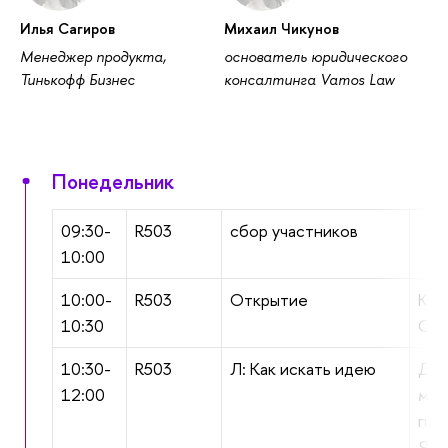
Илья Сагиров
Михаил Чикунов
Менеджер продукта,
основатель юридического
Тинькофф Бизнес
консалтинга Vamos Law
Понедельник
09:30-
R503
сбор участников
10:00
10:00-
R503
Открытие
Кар
10:30
О.В
10:30-
R503
Л: Как искать идею
Дин
12:00
ме
про
Янд