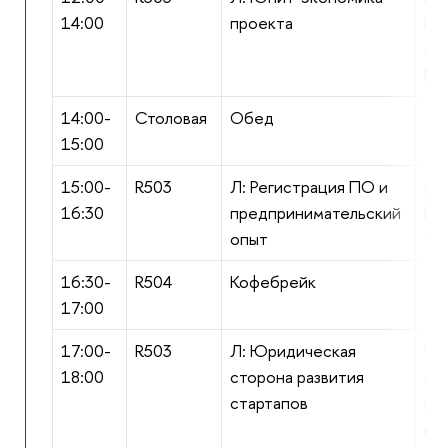
14:00
проекта
Но
фи
В
14:00-
Столовая
Обед
15:00
15:00-
R503
Л: Регистрация ПО и
Ан
16:30
предпринимательский
Ру
опыт
Te
16:30-
R504
Кофебрейк
17:00
17:00-
R503
Л: Юридическая
Чи
18:00
сторона развития
ос
стартапов
юр
ко