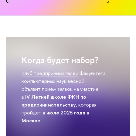
Когда будет набор?
Клуб предпринимателей
Факультета
компьютерных наук
весной
объявит прием заявок на участие
в
IV
Летней школе ФКН по
предпринимательству
, которая
пройдёт
в июле 2025 года в
Москве
.