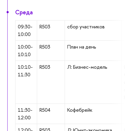
Среда
09:30-
R503
сбор участников
10:00
10:00-
R503
План на день
10:10
10:10-
R503
Л: Бизнес-модель
Иб
11:30
Фа
ин
пр
НИ
11:30-
R504
Кофебрейк
12:00
12:00-
R503
Л: Юнит-экономика
Ни