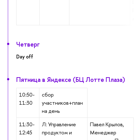
La
По
ме
Четверг
Day off
Пятница в Яндексе (БЦ Лотте Плаза)
10:50-
сбор
11:30
участников+план
на день
11:30-
Л: Управление
Павел Крылов,
12:45
продуктом и
Менеджер