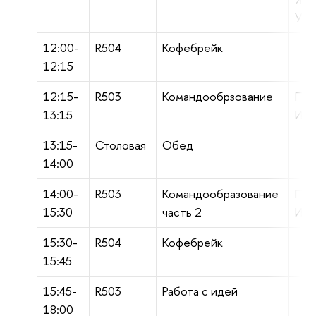
Уче
12:00-
R504
Кофебрейк
12:15
12:15-
R503
Командообрзование
Пли
13:15
И.А
13:15-
Столовая
Обед
14:00
14:00-
R503
Командообразование
Пли
15:30
часть 2
И.А
15:30-
R504
Кофебрейк
15:45
15:45-
R503
Работа с идей
18:00