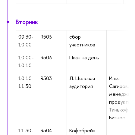
Вторник
09:30-
R503
сбор
10:00
участников
10:00-
R503
План на день
10:10
10:10-
R503
Л: Целевая
Илья
11:30
аудитория
Сагиров,
менеджер
продукта в
Тинькофф
Бизнес
11:30-
R504
Кофебрейк