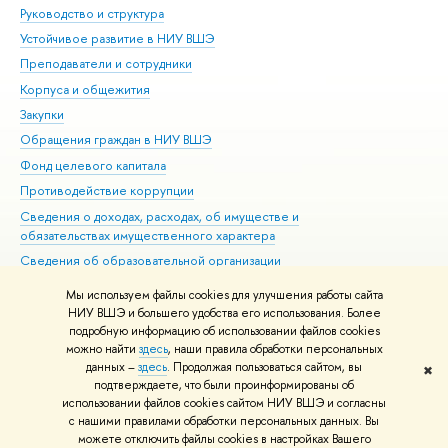
Руководство и структура
Дов
Устойчивое развитие в НИУ ВШЭ
Ол
Преподаватели и сотрудники
При
Корпуса и общежития
Вы
Закупки
При
Обращения граждан в НИУ ВШЭ
Ас
Фонд целевого капитала
До
Противодействие коррупции
Цен
Сведения о доходах, расходах, об имуществе и
Би
обязательствах имущественного характера
Об
Сведения об образовательной организации
Обр
Людям с ограниченными возможностями здоровья
Мы используем файлы cookies для улучшения работы сайта
Единая платежная страница
НИУ ВШЭ и большего удобства его использования. Более
подробную информацию об использовании файлов cookies
Работа в Вышке
можно найти
здесь
, наши правила обработки персональных
данных –
здесь
. Продолжая пользоваться сайтом, вы
✖
Редактору
подтверждаете, что были проинформированы об
© НИУ ВШЭ 1993–2026
Адреса и контакты
Условия использования
использовании файлов cookies сайтом НИУ ВШЭ и согласны
с нашими правилами обработки персональных данных. Вы
материалов
Политика конфиденциальности
Карта сайта
можете отключить файлы cookies в настройках Вашего
Шрифты HSE Sans и HSE Slab разработаны в
Школе дизайна НИУ ВШЭ