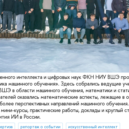
венного интеллекта и цифровых наук ФКН НИУ ВШЭ про
ка машинного обучения». Здесь собрались ведущие уч
ШЭ в области машинного обучения, математики и стати
ателей оказались математические аспекты, лежащие в 
более перспективных направлений машинного обучения
 мини-курсы, практические работы, доклады и круглый с
ития ИИ в России.
ертиза
репортаж о событии
искусственный интеллект