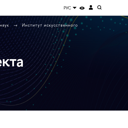
РУС
 наук
Институт искусственного
екта