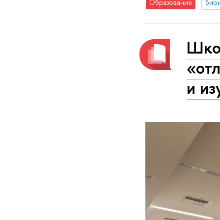
Образование
био
Шко
«отл
и из