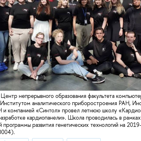
а Центр непрерывного образования факультета компьют
Институтом аналитического приборостроения РАН, Ин
 и компанией «Синтол» провел летнюю школу «Кардиог
разработке кардиопанели». Школа проводилась в рамка
й программы развития генетических технологий на 201
0004).