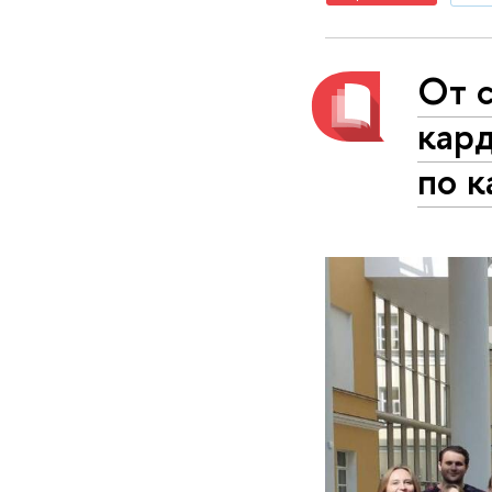
От с
кард
по 