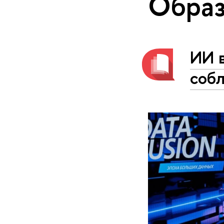
Образ
ИИ в
соб