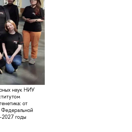
ерных наук НИУ
ститутом
енетика: от
х Федеральной
9–2027 годы