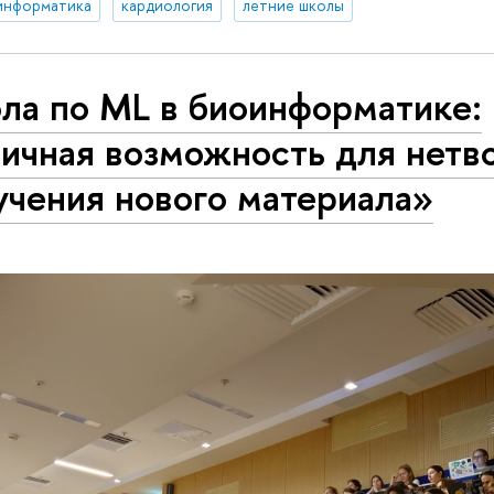
информатика
кардиология
летние школы
ла по ML в биоинформатике:
ичная возможность для нетв
учения нового материала»