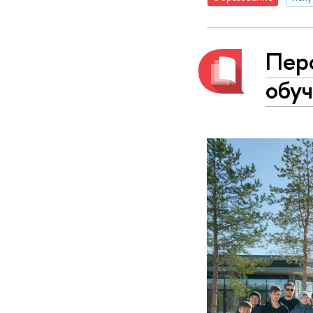
Пер
обуч