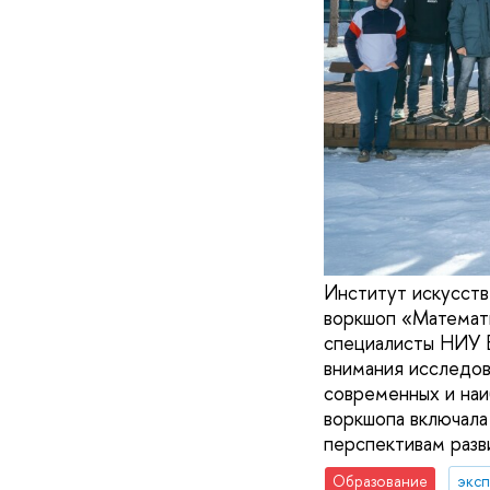
Институт искусст
воркшоп «Математи
специалисты НИУ В
внимания исследов
современных и наи
воркшопа включала
перспективам разв
Образование
эксп