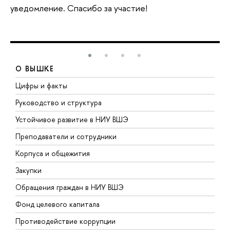
уведомление. Спасибо за участие!
О ВЫШКЕ
Цифры и факты
Л
Руководство и структура
Д
Устойчивое развитие в НИУ ВШЭ
О
Преподаватели и сотрудники
П
Корпуса и общежития
В
Закупки
П
Обращения граждан в НИУ ВШЭ
А
Фонд целевого капитала
Д
Противодействие коррупции
Ц