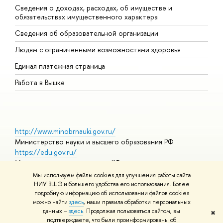
Сведения о доходах, расходах, об имуществе и
Б
обязательствах имущественного характера
О
Сведения об образовательной организации
О
Людям с ограниченными возможностями здоровья
Единая платежная страница
Работа в Вышке
http://www.minobrnauki.gov.ru/
Министерство науки и высшего образования РФ
https://edu.gov.ru/
Министерство просвещения РФ
https://elearning.hse.ru/mooc
Мы используем файлы cookies для улучшения работы сайта
Массовые открытые онлайн-курсы
НИУ ВШЭ и большего удобства его использования. Более
подробную информацию об использовании файлов cookies
можно найти
здесь
, наши правила обработки персональных
данных –
здесь
. Продолжая пользоваться сайтом, вы
✖
© НИУ ВШЭ 1993–2026
Адреса и контакты
Условия
подтверждаете, что были проинформированы об