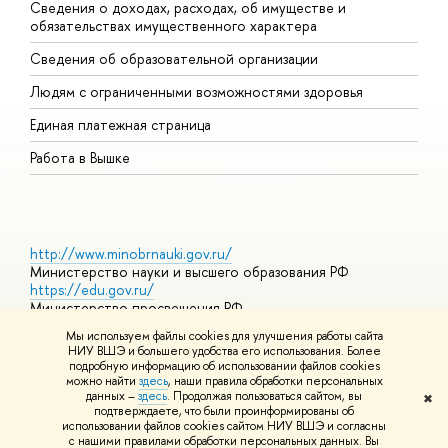
Сведения о доходах, расходах, об имуществе и
Б
обязательствах имущественного характера
О
Сведения об образовательной организации
О
Людям с ограниченными возможностями здоровья
Единая платежная страница
Работа в Вышке
http://www.minobrnauki.gov.ru/
Министерство науки и высшего образования РФ
https://edu.gov.ru/
Министерство просвещения РФ
https://elearning.hse.ru/mooc
Мы используем файлы cookies для улучшения работы сайта
Массовые открытые онлайн-курсы
НИУ ВШЭ и большего удобства его использования. Более
подробную информацию об использовании файлов cookies
можно найти
здесь
, наши правила обработки персональных
данных –
здесь
. Продолжая пользоваться сайтом, вы
✖
© НИУ ВШЭ 1993–2026
Адреса и контакты
Условия
подтверждаете, что были проинформированы об
использования материалов
Политика конфиденциальности
Карта
использовании файлов cookies сайтом НИУ ВШЭ и согласны
сайта
с нашими правилами обработки персональных данных. Вы