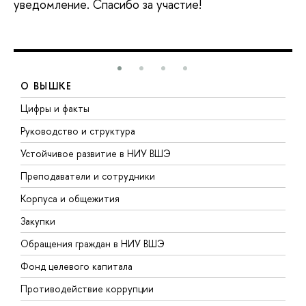
уведомление. Спасибо за участие!
О ВЫШКЕ
Цифры и факты
Л
Руководство и структура
Д
Устойчивое развитие в НИУ ВШЭ
О
Преподаватели и сотрудники
П
Корпуса и общежития
В
Закупки
П
Обращения граждан в НИУ ВШЭ
А
Фонд целевого капитала
Д
Противодействие коррупции
Ц