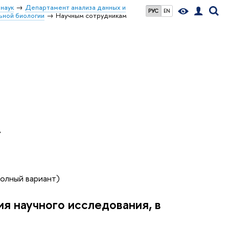
наук
Департамент анализа данных и
РУС
EN
ьной биологии
Научным сотрудникам
»
(полный вариант)
я научного исследования, в