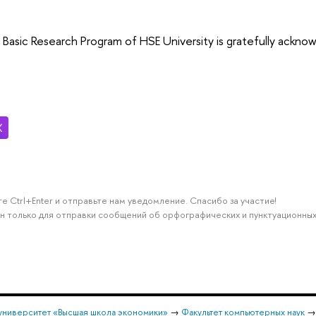
 Basic Research Program of HSE University is gratefully ack
е Ctrl+Enter и отправьте нам уведомление. Спасибо за участие!
н только для отправки сообщений об орфографических и пунктуационных
университет «Высшая школа экономики»
→
Факультет компьютерных наук