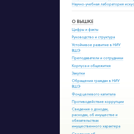
Научно-учебная лаборатория иску
О ВЫШКЕ
Цифры и факты
Руководство и структура
Устойчивое развитие в НИУ
ВШЭ
Преподаватели и сотрудники
Корпуса и общежития
Закупки
Обращения граждан в НИУ
ВШЭ
Фонд целевого капитала
Противодействие коррупции
Сведения о доходах,
расходах, об имуществе и
обязательствах
имущественного характера
Сведения об