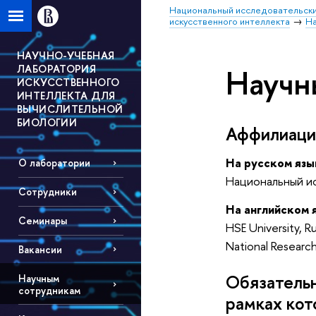
Национальный исследовательски
искусственного интеллекта
На
НАУЧНО-УЧЕБНАЯ
ЛАБОРАТОРИЯ
Научн
ИСКУССТВЕННОГО
ИНТЕЛЛЕКТА ДЛЯ
ВЫЧИСЛИТЕЛЬНОЙ
БИОЛОГИИ
Аффилиац
На русском язы
О лаборатории
Национальный и
Сотрудники
На английском 
Семинары
HSE University, R
National Research
Вакансии
Обязательн
Научным
сотрудникам
рамках кот