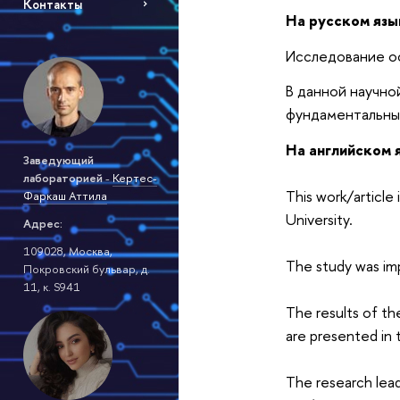
Контакты
На русском язы
Исследование о
В данной научно
фундаментальны
На английском 
Заведующий
лабораторией
-
Кертес-
This work/article
Фаркаш Аттила
University.
Адрес:
109028, Москва,
The study was im
Покровский бульвар, д.
11, к. S941
The results of th
are presented in t
The research lead