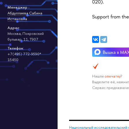
020).
Менеджер
-
Абдуллаева Сабина
Support from the
Истамовна
Адрес
:
Москва, Покровский
бульвар, 11, Т907
Телефон
:
+7(495) 772-9590*
15450
Нашли
опечатку
?
Выделите её, нажмит
Сервис предназначе
Национальный исследовательский 