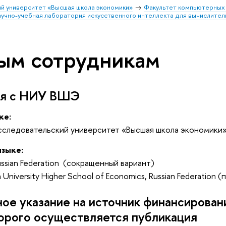
й университет «Высшая школа экономики»
Факультет компьютерных 
учно-учебная лаборатория искусственного интеллекта для вычислител
ым сотрудникам
ия с НИУ ВШЭ
ке:
сследовательский университет «Высшая школа экономики
языке:
ussian Federation
(сокращенный вариант)
 University Higher School of Economics, Russian Federation 
ое указание на источник финансировани
орого осуществляется публикация