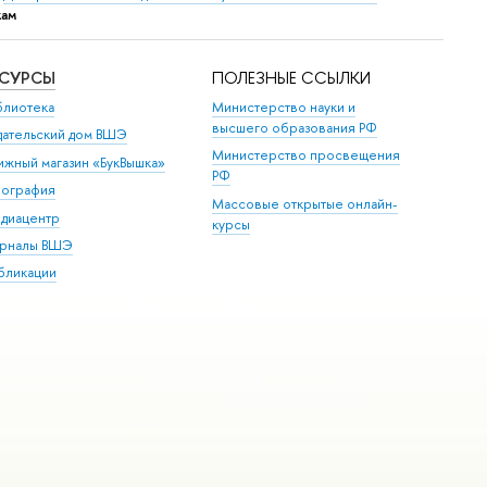
кам
ЕСУРСЫ
ПОЛЕЗНЫЕ ССЫЛКИ
блиотека
Министерство науки и
высшего образования РФ
дательский дом ВШЭ
Министерство просвещения
ижный магазин «БукВышка»
РФ
пография
Массовые открытые онлайн-
диацентр
курсы
рналы ВШЭ
бликации