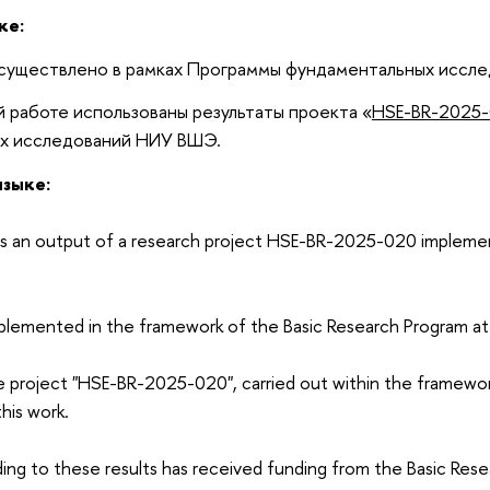
ке:
существлено в рамках Программы фундаментальных иссл
й работе использованы результаты проекта «
HSE-BR-2025
х исследований НИУ ВШЭ.
языке:
 is an output of a research project HSE-BR-2025-020 impleme
plemented in the framework of the Basic Research Program a
e project "HSE-BR-2025-020", carried out within the framewor
his work.
ing to these results has received funding from the Basic Re