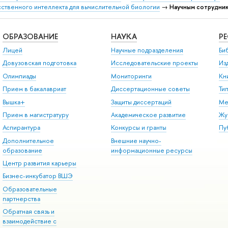
сственного интеллекта для вычислительной биологии
→
Научным сотрудни
ОБРАЗОВАНИЕ
НАУКА
Р
Лицей
Научные подразделения
Би
Довузовская подготовка
Исследовательские проекты
Из
Олимпиады
Мониторинги
Кн
Прием в бакалавриат
Диссертационные советы
Ти
Вышка+
Защиты диссертаций
Ме
Прием в магистратуру
Академическое развитие
Жу
Аспирантура
Конкурсы и гранты
Пу
Дополнительное
Внешние научно-
образование
информационные ресурсы
Центр развития карьеры
Бизнес-инкубатор ВШЭ
Образовательные
партнерства
Обратная связь и
взаимодействие с