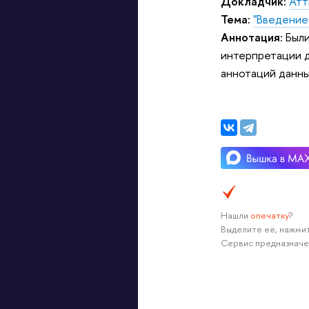
Докладчик:
Атт
Тема:
"Введение
Аннотация:
Были
интерпретации д
аннотаций данн
Нашли
опечатку
?
Выделите её, нажмит
Сервис предназначе