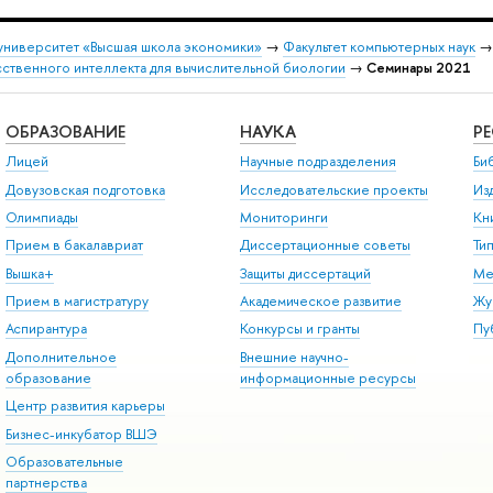
университет «Высшая школа экономики»
→
Факультет компьютерных наук
сственного интеллекта для вычислительной биологии
→
Семинары 2021
ОБРАЗОВАНИЕ
НАУКА
Р
Лицей
Научные подразделения
Би
Довузовская подготовка
Исследовательские проекты
Из
Олимпиады
Мониторинги
Кн
Прием в бакалавриат
Диссертационные советы
Ти
Вышка+
Защиты диссертаций
Ме
Прием в магистратуру
Академическое развитие
Жу
Аспирантура
Конкурсы и гранты
Пу
Дополнительное
Внешние научно-
образование
информационные ресурсы
Центр развития карьеры
Бизнес-инкубатор ВШЭ
Образовательные
партнерства