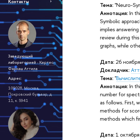
Контакты
Тема
: "Neuro-Sy
Аннотация:
In th
Symbolic approac
implies answering
review during thi
graphs, while oth
Заведующий
Дата
: 26 ноября
лабораторией
-
Кертес-
Фаркаш Аттила
Докладчик
:
Атт
Тема
: "
Вычислит
Адрес:
Аннотация
: In 
109028, Москва,
number for spect
Покровский бульвар, д.
11, к. S941
as follows. First
methods for score
methods which fin
Дата
: 1 октября