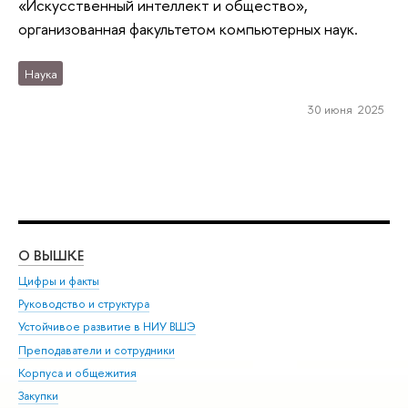
«Искусственный интеллект и общество»,
организованная факультетом компьютерных наук.
Наука
30 июня 2025
О ВЫШКЕ
ОБ
Цифры и факты
Ли
Руководство и структура
Дов
Устойчивое развитие в НИУ ВШЭ
Ол
Преподаватели и сотрудники
При
Корпуса и общежития
Вы
Закупки
При