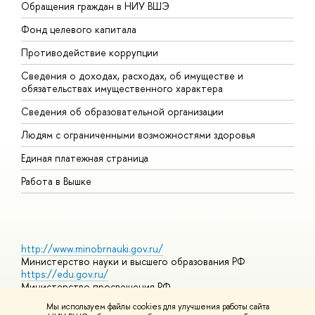
Обращения граждан в НИУ ВШЭ
А
Фонд целевого капитала
Д
Противодействие коррупции
Ц
Сведения о доходах, расходах, об имуществе и
Б
обязательствах имущественного характера
О
Сведения об образовательной организации
О
Людям с ограниченными возможностями здоровья
Единая платежная страница
Работа в Вышке
http://www.minobrnauki.gov.ru/
Министерство науки и высшего образования РФ
https://edu.gov.ru/
Министерство просвещения РФ
https://elearning.hse.ru/mooc
Мы используем файлы cookies для улучшения работы сайта
Массовые открытые онлайн-курсы