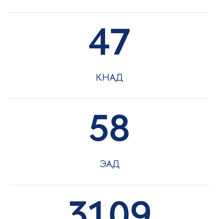
47
КНАД
58
ЭАД
3109