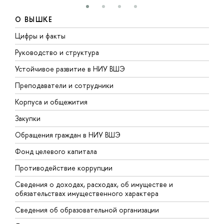
О ВЫШКЕ
Цифры и факты
Л
Руководство и структура
Д
Устойчивое развитие в НИУ ВШЭ
О
Преподаватели и сотрудники
П
Корпуса и общежития
В
Закупки
П
Обращения граждан в НИУ ВШЭ
А
Фонд целевого капитала
Д
Противодействие коррупции
Ц
Сведения о доходах, расходах, об имуществе и
Б
обязательствах имущественного характера
О
Сведения об образовательной организации
О