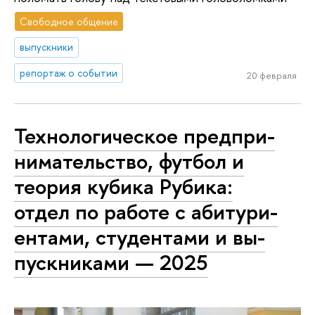
Свободное общение
выпускники
репортаж о событии
20 февраля
Тех­но­ло­ги­че­ское пред­при­
ни­ма­тель­ство, футбол и
теория кубика Рубика:
отдел по работе с аби­ту­ри­
ен­та­ми, студентами и вы­
пуск­ни­ка­ми — 2025