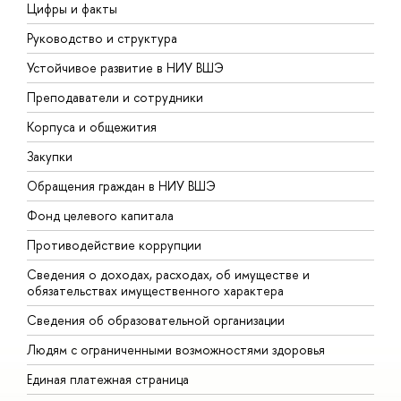
Цифры и факты
Л
Руководство и структура
Д
Устойчивое развитие в НИУ ВШЭ
О
Преподаватели и сотрудники
П
Корпуса и общежития
В
Закупки
П
Обращения граждан в НИУ ВШЭ
А
Фонд целевого капитала
Д
Противодействие коррупции
Ц
Сведения о доходах, расходах, об имуществе и
Б
обязательствах имущественного характера
О
Сведения об образовательной организации
О
Людям с ограниченными возможностями здоровья
Единая платежная страница