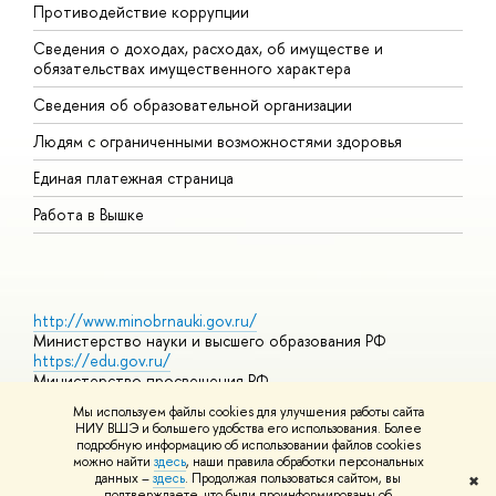
Противодействие коррупции
Ц
Сведения о доходах, расходах, об имуществе и
Б
обязательствах имущественного характера
О
Сведения об образовательной организации
О
Людям с ограниченными возможностями здоровья
Единая платежная страница
Работа в Вышке
http://www.minobrnauki.gov.ru/
Министерство науки и высшего образования РФ
https://edu.gov.ru/
Министерство просвещения РФ
https://elearning.hse.ru/mooc
Мы используем файлы cookies для улучшения работы сайта
Массовые открытые онлайн-курсы
НИУ ВШЭ и большего удобства его использования. Более
подробную информацию об использовании файлов cookies
можно найти
здесь
, наши правила обработки персональных
данных –
здесь
. Продолжая пользоваться сайтом, вы
✖
© НИУ ВШЭ 1993–2026
Адреса и контакты
Условия
подтверждаете, что были проинформированы об