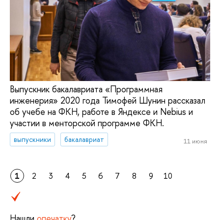
Выпускник бакалавриата «Программная
инженерия» 2020 года Тимофей Шунин рассказал
об учебе на ФКН, работе в Яндексе и Nebius и
участии в менторской программе ФКН.
выпускники
бакалавриат
11 июня
1
2
3
4
5
6
7
8
9
10
Нашли
опечатку
?