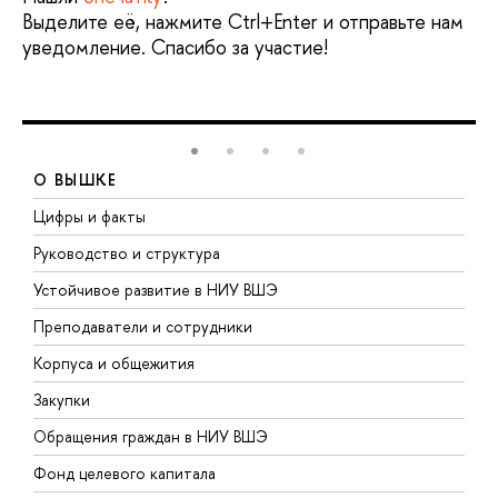
Выделите её, нажмите Ctrl+Enter и отправьте нам
уведомление. Спасибо за участие!
О ВЫШКЕ
Цифры и факты
Л
Руководство и структура
Д
Устойчивое развитие в НИУ ВШЭ
О
Преподаватели и сотрудники
П
Корпуса и общежития
В
Закупки
П
Обращения граждан в НИУ ВШЭ
А
Фонд целевого капитала
Д