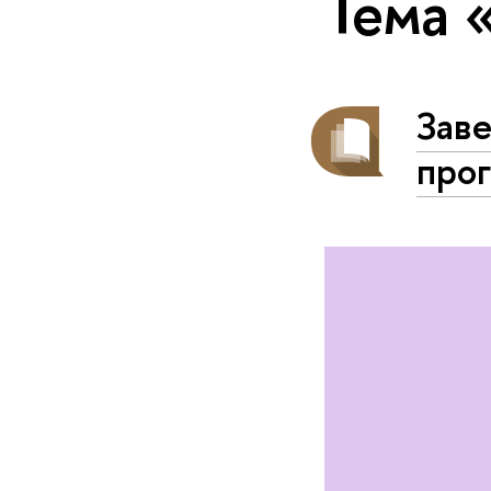
Тема 
Зав
про