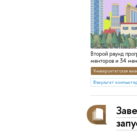
Второй раунд прог
менторов и 34 мен
Университетская жиз
Факультет компьютер
Заве
зап