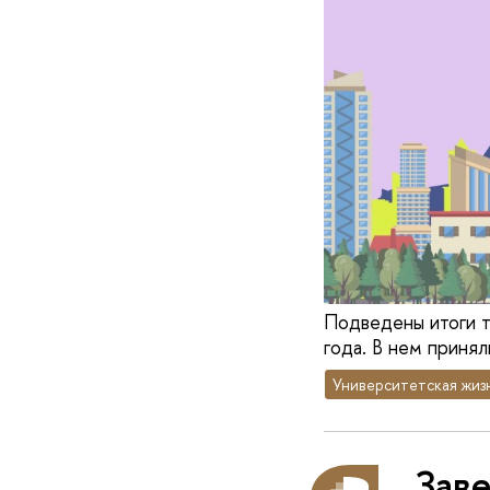
Подведены итоги т
года. В нем принял
Университетская жиз
Заве