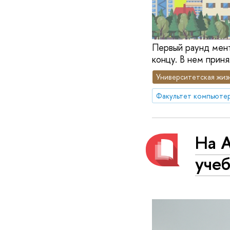
Первый раунд мент
концу. В нем приня
Университетская жиз
Факультет компьютер
На 
учеб