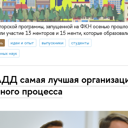
орской программы, запущенной на ФКН осенью прошлог
ли участие 13 менторов и 15 менти, которые образовали
нь
идеи и опыт
выпускники
студенты
ных наук
АДД самая лучшая организац
ного процесса