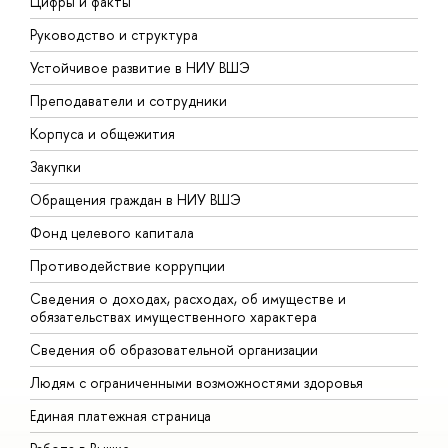
Цифры и факты
Л
Руководство и структура
Д
Устойчивое развитие в НИУ ВШЭ
О
Преподаватели и сотрудники
П
Корпуса и общежития
В
Закупки
П
Обращения граждан в НИУ ВШЭ
А
Фонд целевого капитала
Д
Противодействие коррупции
Ц
Сведения о доходах, расходах, об имуществе и
Б
обязательствах имущественного характера
О
Сведения об образовательной организации
О
Людям с ограниченными возможностями здоровья
Единая платежная страница