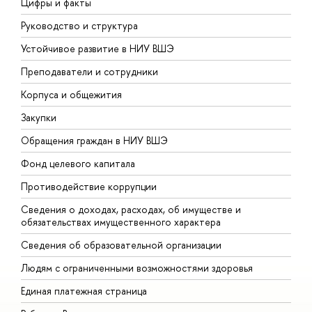
Цифры и факты
Л
Руководство и структура
Д
Устойчивое развитие в НИУ ВШЭ
О
Преподаватели и сотрудники
П
Корпуса и общежития
В
Закупки
П
Обращения граждан в НИУ ВШЭ
А
Фонд целевого капитала
Д
Противодействие коррупции
Ц
Сведения о доходах, расходах, об имуществе и
Б
обязательствах имущественного характера
О
Сведения об образовательной организации
О
Людям с ограниченными возможностями здоровья
Единая платежная страница