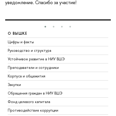
уведомление. Спасибо за участие!
О ВЫШКЕ
Цифры и факты
Л
Руководство и структура
Д
Устойчивое развитие в НИУ ВШЭ
О
Преподаватели и сотрудники
П
Корпуса и общежития
В
Закупки
П
Обращения граждан в НИУ ВШЭ
А
Фонд целевого капитала
Д
Противодействие коррупции
Ц