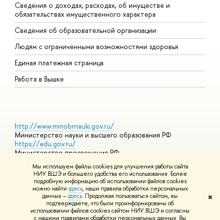
Сведения о доходах, расходах, об имуществе и
Б
обязательствах имущественного характера
О
Сведения об образовательной организации
О
Людям с ограниченными возможностями здоровья
Единая платежная страница
Работа в Вышке
http://www.minobrnauki.gov.ru/
Министерство науки и высшего образования РФ
https://edu.gov.ru/
Министерство просвещения РФ
https://elearning.hse.ru/mooc
Мы используем файлы cookies для улучшения работы сайта
Массовые открытые онлайн-курсы
НИУ ВШЭ и большего удобства его использования. Более
подробную информацию об использовании файлов cookies
можно найти
здесь
, наши правила обработки персональных
данных –
здесь
. Продолжая пользоваться сайтом, вы
✖
© НИУ ВШЭ 1993–2026
Адреса и контакты
Условия
подтверждаете, что были проинформированы об
использования материалов
Политика конфиденциальности
Карта
использовании файлов cookies сайтом НИУ ВШЭ и согласны
сайта
с нашими правилами обработки персональных данных. Вы