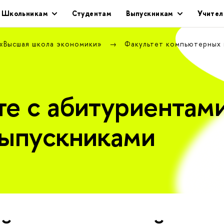
Школьникам
Студентам
Выпускникам
Учител
 «Высшая школа экономики»
Факультет компьютерных
те с абитуриентами
выпускниками