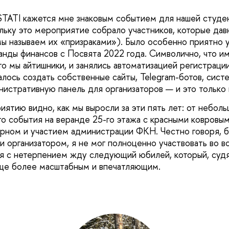
TATI кажется мне знаковым событием для нашей студе
ольку это мероприятие собрало участников, которые дав
мы называем их «призраками»). Было особенно приятно 
анды финансов с Посвята 2022 года. Символично, что и
то мы айтишники, и занялись автоматизацией регистраци
алось создать собственные сайты, Telegram-ботов, сист
истративную панель для организаторов — и это только 
ятию видно, как мы выросли за эти пять лет: от неболь
го события на веранде 25-го этажа с красными ковровы
рном и участием администрации ФКН. Честно говоря, 
чи организатором, я не мог полноценно участвовать во в
 я с нетерпением жду следующий юбилей, который, суд
еще более масштабным и впечатляющим.