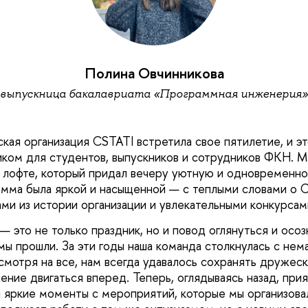
Полина Овчинникова
выпускница бакалавриата «Программная инженерия»
кая организация CSTATI встретила свое пятилетие, и э
ком для студентов, выпускников и сотрудников ФКН. 
 лофте, который придал вечеру уютную и одновременн
мма была яркой и насыщенной — с теплыми словами о C
ми из истории организации и увлекательными конкурса
 это не только праздник, но и повод оглянуться и осозн
мы прошли. За эти годы наша команда столкнулась с не
есмотря на все, нам всегда удавалось сохранять дружес
ение двигаться вперед. Теперь, оглядываясь назад, при
и яркие моменты с мероприятий, которые мы организова