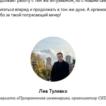
должает работу с тем же энтузиазмом, но с новыми св
гаться вперед и продолжать в том же духе. А организ
бо за такой потрясающий вечер!
Лев Тулявко
авриата «Программная инженерия», организатор CS