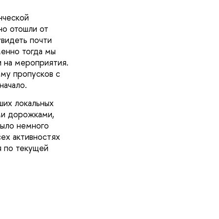
нческой
но отошли от
увидеть почти
менно тогда мы
и на мероприятия.
ему пропусков с
начало.
ших локальных
ми дорожками,
было немного
сех активностях
я по текущей