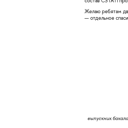
состав CSTATI про
Желаю ребятам дви
— отдельное спаси
выпускник бакал