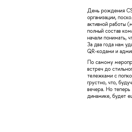
День рождения CS
организации, поск
активной работы (
полный состав ком
начали понимать, ч
За два года нам уд
QR-кодами и админ
По самому меропри
встреч до стильно
тележками с попко
грустно, что, буду
вечера. Но теперь
динамике, будет 