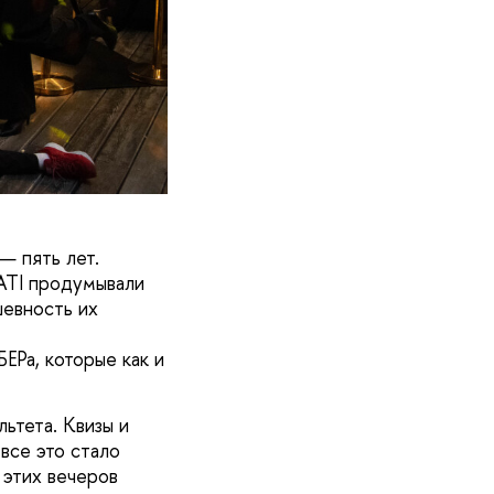
— пять лет.
TATI продумывали
шевность их
ЕРа, которые как и
ьтета. Квизы и
все это стало
 этих вечеров