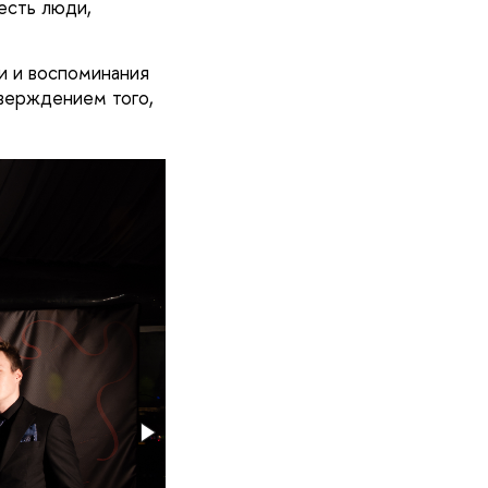
 есть люди,
и и воспоминания
верждением того,