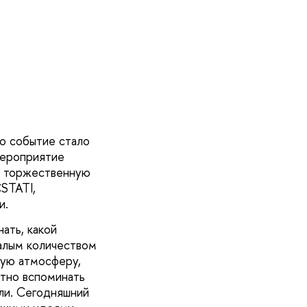
то событие стало
Мероприятие
о торжественную
STATI,
ми.
ать, какой
малым количеством
кую атмосферу,
ятно вспоминать
ли. Сегодняшний