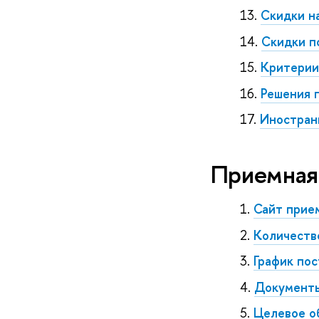
Скидки н
Скидки п
Критерии
Решения 
Иностран
Приемная 
Сайт прие
Количеств
График по
Документы
Целевое о