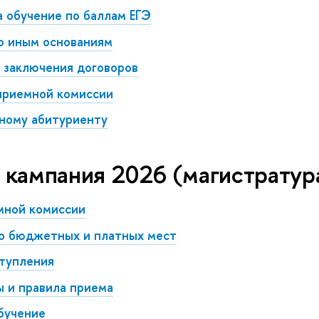
а обучение по баллам ЕГЭ
о иным основаниям
 заключения договоров
приемной комиссии
ному абитуриенту
кампания 2026 (магистратур
мной комиссии
о бюджетных и платных мест
ступления
 и правила приема
бучение