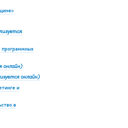
ицине
»
лизуется
а программных
я онлайн)
изуется онлайн)
етинге и
ство в