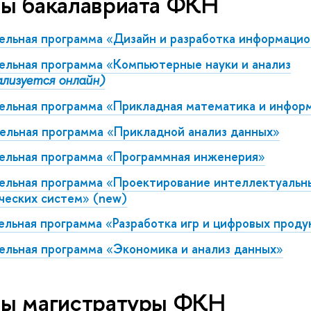
ы бакалавриата ФКН
ельная программа
«
Дизайн и разработка информаци
ельная программа
«
Компьютерные науки и анализ
ализуется онлайн)
ельная программа
«
Прикладная математика и инфор
ельная программа
«
Прикладной анализ данных
»
ельная программа
«
Программная инженерия
»
ельная программа
«
Проектирование интеллектуальн
ческих систем
»
(new)
ельная программа
«
Разработка игр и цифровых проду
ельная программа
«
Экономика и анализ данных
»
ы магистратуры ФКН