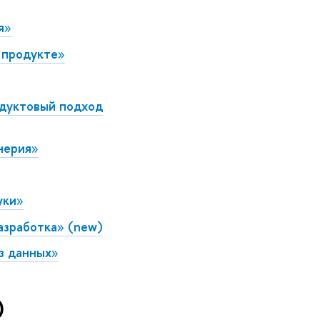
я
»
 продукте
»
одуктовый подход
нерия
»
уки
»
азработка
»
(new)
з данных
»
)