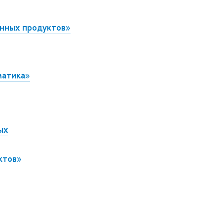
онных продуктов
»
матика
»
ых
ктов
»