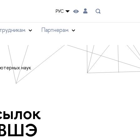
РУС
трудникам
Партнерам
ьютерных наук
сылок
 ВШЭ