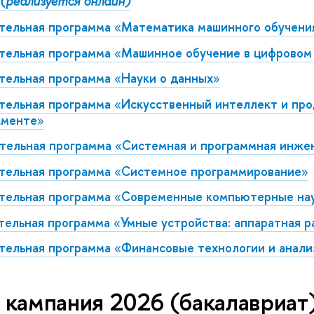
(реализуется онлайн)
тельная программа
«
Математика машинного обучени
тельная программа
«
Машинное обучение в цифровом
тельная программа
«
Науки о данных
»
тельная программа
«
Искусственный интеллект и пр
жменте
»
тельная программа
«
Системная и программная инже
тельная программа
«
Системное программирование
»
тельная программа
«
Современные компьютерные на
тельная программа
«
Умные устройства: аппаратная р
тельная программа
«
Финансовые технологии и анали
кампания 2026 (бакалавриат