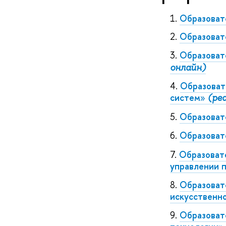
Образоват
Образоват
Образоват
онлайн)
Образоват
систем
»
(ре
Образоват
Образоват
Образоват
управлении 
Образоват
искусственн
Образоват