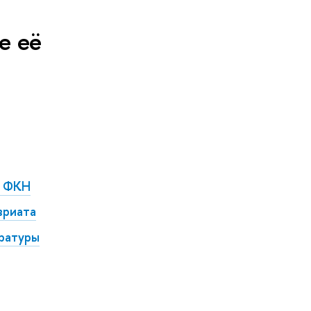
е её
и ФКН
вриата
тратуры