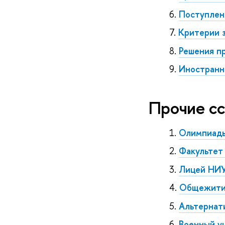
Поступлен
Критерии 
Решения п
Иностранн
Прочие с
Олимпиады
Факультет
Лицей НИ
Общежити
Альтернат
Военный у