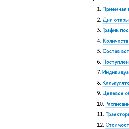
Приемная
Дни откр
График по
Количеств
Состав вс
Поступлен
Индивидуа
Калькулят
Целевое о
Расписан
Траектор
Стоимост