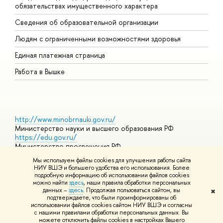
обязательствах имущественного характера
О
Сведения об образовательной организации
О
Людям с ограниченными возможностями здоровья
Единая платежная страница
Работа в Вышке
http://www.minobrnauki.gov.ru/
Министерство науки и высшего образования РФ
https://edu.gov.ru/
Министерство просвещения РФ
https://elearning.hse.ru/mooc
Мы используем файлы cookies для улучшения работы сайта
Массовые открытые онлайн-курсы
НИУ ВШЭ и большего удобства его использования. Более
подробную информацию об использовании файлов cookies
можно найти
здесь
, наши правила обработки персональных
данных –
здесь
. Продолжая пользоваться сайтом, вы
✖
© НИУ ВШЭ 1993–2026
Адреса и контакты
Условия
подтверждаете, что были проинформированы об
использования материалов
Политика конфиденциальности
Карта
использовании файлов cookies сайтом НИУ ВШЭ и согласны
сайта
с нашими правилами обработки персональных данных. Вы
Шрифты HSE Sans и HSE Slab разработаны в
Школе дизайна НИУ
можете отключить файлы cookies в настройках Вашего