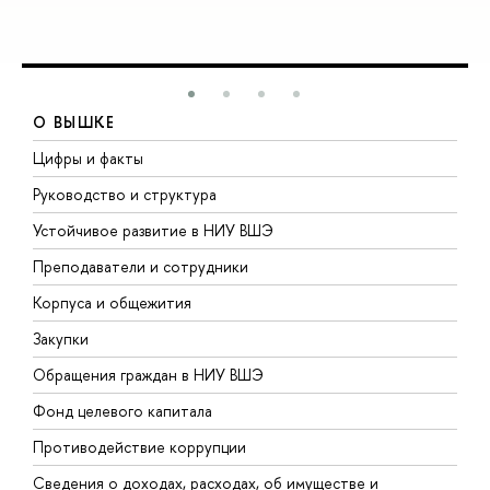
О ВЫШКЕ
Цифры и факты
Л
Руководство и структура
Д
Устойчивое развитие в НИУ ВШЭ
О
Преподаватели и сотрудники
П
Корпуса и общежития
В
Закупки
П
Обращения граждан в НИУ ВШЭ
А
Фонд целевого капитала
Д
Противодействие коррупции
Ц
Сведения о доходах, расходах, об имуществе и
Б