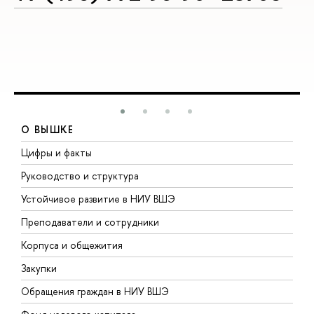
О ВЫШКЕ
Цифры и факты
Л
Руководство и структура
Д
Устойчивое развитие в НИУ ВШЭ
О
Преподаватели и сотрудники
П
Корпуса и общежития
В
Закупки
П
Обращения граждан в НИУ ВШЭ
А