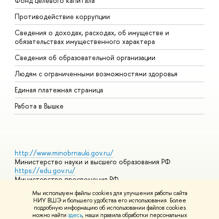
Фонд целевого капитала
Д
Противодействие коррупции
Ц
Сведения о доходах, расходах, об имуществе и
Б
обязательствах имущественного характера
О
Сведения об образовательной организации
О
Людям с ограниченными возможностями здоровья
Единая платежная страница
Работа в Вышке
http://www.minobrnauki.gov.ru/
Министерство науки и высшего образования РФ
https://edu.gov.ru/
Министерство просвещения РФ
https://elearning.hse.ru/mooc
Мы используем файлы cookies для улучшения работы сайта
Массовые открытые онлайн-курсы
НИУ ВШЭ и большего удобства его использования. Более
подробную информацию об использовании файлов cookies
можно найти
здесь
, наши правила обработки персональных